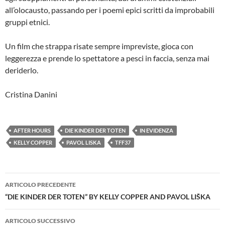
all’olocausto, passando per i poemi epici scritti da improbabili
gruppi etnici.
Un film che strappa risate sempre impreviste, gioca con
leggerezza e prende lo spettatore a pesci in faccia, senza mai
deriderlo.
Cristina Danini
AFTER HOURS
DIE KINDER DER TOTEN
IN EVIDENZA
KELLY COPPER
PAVOL LISKA
TFF37
Navigazione
ARTICOLO PRECEDENTE
articolo
“DIE KINDER DER TOTEN” BY KELLY COPPER AND PAVOL LIŠKA
ARTICOLO SUCCESSIVO