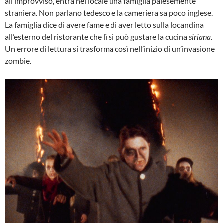
all’improvviso, entra nel locale una famiglia palesemente
straniera. Non parlano tedesco e la cameriera sa poco inglese.
La famiglia dice di avere fame e di aver letto sulla locandina
all’esterno del ristorante che lì si può gustare la cucina
siriana
.
Un errore di lettura si trasforma così nell’inizio di un’invasione
zombie.