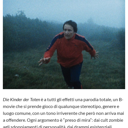
Die Kinder der Toten
è a tutti gli effetti una parodia totale, un B-
movie che si prende gioco di qualunque stereotipo, genere e
luogo comune, con un tono irriverente che però non arriva mai
a offendere. Ogni argomento è “preso di mira”: dai cult zombie
agli sdoppiamenti di personalità, dai drammi esistenziali