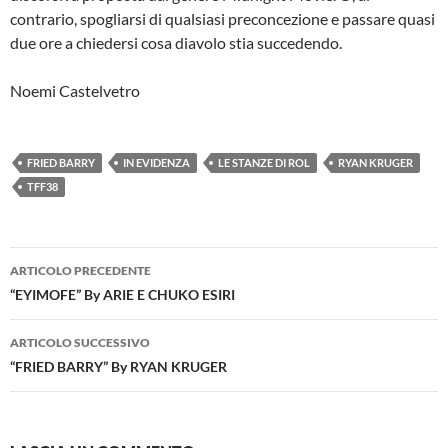
contrario, spogliarsi di qualsiasi preconcezione e passare quasi
due ore a chiedersi cosa diavolo stia succedendo.
Noemi Castelvetro
FRIED BARRY
IN EVIDENZA
LE STANZE DI ROL
RYAN KRUGER
TFF38
Navigazione
ARTICOLO PRECEDENTE
articolo
“EYIMOFE” By ARIE E CHUKO ESIRI
ARTICOLO SUCCESSIVO
“FRIED BARRY” By RYAN KRUGER