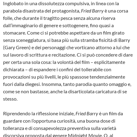
Inglobato in una dissolutezza compulsiva, in linea con la
parabola disastrata del protagonista,
Fried Barry
è una corsa
folle, che durante il tragitto pesca senza alcuna riserva
dall’immaginario di genere e sottogenere, fino quasi a
stomacare. Come ci si potrebbe aspettare da un film girato
senza sceneggiatura, si basa più sulla stramba fisicità di Barry
(Gary Green) e dei personaggi che vorticano attorno a lui che
sul lavoro di scrittura e recitazione. Ci si può concedere di dare
per certa una sola cosa: la volontà del film – esplicitamente
dichiarata – di espandere i confini del tollerabile con
provocazioni su più livelli, le più spassose tendenzialmente
fuori dalla diegesi. Insomma, tanto parodia quanto omaggio e,
come se non bastasse, anche la disarticolata caricatura di se
stesso.
Riprendendo la riflessione iniziale,
Fried Barry
è un film da
guardare con l’opportuna curiosità, una buona dose di
tolleranza e di consapevolezza preventiva sulla varietà
discorsiva proposta dal genere Midnight Movie. O, al