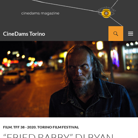
Vai
al
contenuto
Cerca
CineDams Torino
MENU
PRINCI
FILM
,
TFF 38 - 2020
,
TORINO FILM FESTIVAL
“FRIED BARRY” DI RYAN