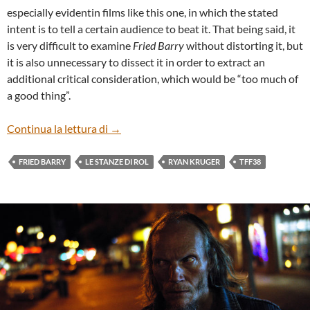
especially evidentin films like this one, in which the stated
intent is to tell a certain audience to beat it. That being said, it
is very difficult to examine
Fried Barry
without distorting it, but
it is also unnecessary to dissect it in order to extract an
additional critical consideration, which would be “too much of
a good thing”.
“FRIED BARRY” By RYAN KRUGER
Continua la lettura di
→
FRIED BARRY
LE STANZE DI ROL
RYAN KRUGER
TFF38