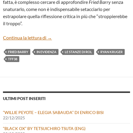
fatta, è complesso cercare di approfondire
Fried Barry
senza
snaturarlo
,
come non è indispensabile setacciarlo per
estrapolare quella riflessione critica in più che “stroppierebbe
il troppo”.
“FRIED BARRY” DI RYAN KRUGER
Continua la lettura di
→
FRIED BARRY
IN EVIDENZA
LE STANZE DI ROL
RYAN KRUGER
TFF38
ULTIMI POST INSERITI
“WILLIE PEYOTE – ELEGIA SABAUDA” DI ENRICO BISI
22/12/2025
“BLACK OX” BY TETSUICHIRO TSUTA (ENG)