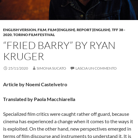
ENGLISH VERSION
,
FILM
,
FILM (ENGLISH)
,
REPORT (ENGLISH)
,
TFF 38 -
2020
,
TORINO FILM FESTIVAL
“FRIED BARRY” BY RYAN
KRUGER
25/11/2020
SIMONA SUCATO
LASCIA UN COMMENTO
Article by Noemi Castelvetro
Translated by Paola Macchiarella
Specialized film critics were caught rather off guard, because
cinema has experienced a change when it comes to the ways it
is exploited. On the other hand, new perspectives emerged in
terms of film discourse and instruments to understand it. It is