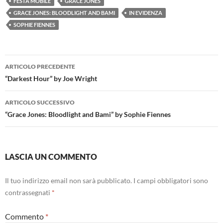
FESTA MOBILE
GRACE JONES
GRACE JONES: BLOODLIGHT AND BAMI
IN EVIDENZA
SOPHIE FIENNES
Navigazione
ARTICOLO PRECEDENTE
articolo
“Darkest Hour” by Joe Wright
ARTICOLO SUCCESSIVO
“Grace Jones: Bloodlight and Bami” by Sophie Fiennes
LASCIA UN COMMENTO
Il tuo indirizzo email non sarà pubblicato.
I campi obbligatori sono
contrassegnati
*
Commento
*