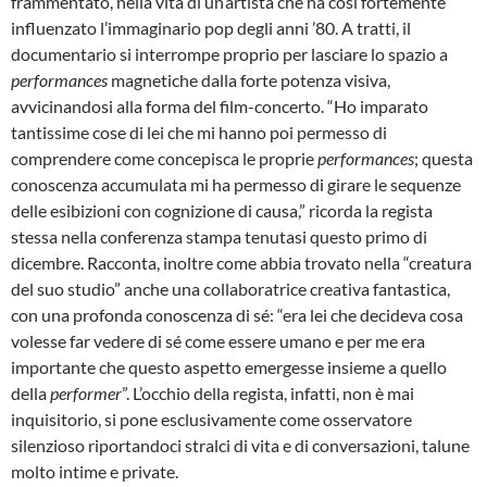
frammentato, nella vita di un’artista che ha così fortemente
influenzato l’immaginario pop degli anni ’80. A tratti, il
documentario si interrompe proprio per lasciare lo spazio a
performances
magnetiche dalla forte potenza visiva,
avvicinandosi alla forma del film-concerto. “Ho imparato
tantissime cose di lei che mi hanno poi permesso di
comprendere come concepisca le proprie
performances
; questa
conoscenza accumulata mi ha permesso di girare le sequenze
delle esibizioni con cognizione di causa,” ricorda la regista
stessa nella conferenza stampa tenutasi questo primo di
dicembre. Racconta, inoltre come abbia trovato nella “creatura
del suo studio” anche una collaboratrice creativa fantastica,
con una profonda conoscenza di sé: “era lei che decideva cosa
volesse far vedere di sé come essere umano e per me era
importante che questo aspetto emergesse insieme a quello
della
performer
”. L’occhio della regista, infatti, non è mai
inquisitorio, si pone esclusivamente come osservatore
silenzioso riportandoci stralci di vita e di conversazioni, talune
molto intime e private.