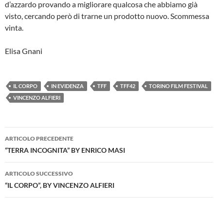
d’azzardo provando a migliorare qualcosa che abbiamo già
visto, cercando però di trarne un prodotto nuovo. Scommessa
vinta.
Elisa Gnani
IL CORPO
IN EVIDENZA
TFF
TFF42
TORINO FILM FESTIVAL
VINCENZO ALFIERI
Navigazione
ARTICOLO PRECEDENTE
articolo
“TERRA INCOGNITA” BY ENRICO MASI
ARTICOLO SUCCESSIVO
“IL CORPO”, BY VINCENZO ALFIERI