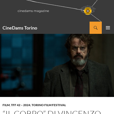
Vai
al
contenuto
Cerca
CineDams Torino
MENU
PRINCI
FILM
,
TFF 42 – 2024
,
TORINO FILM FESTIVAL
“IL CORPO” DI VINCENZO