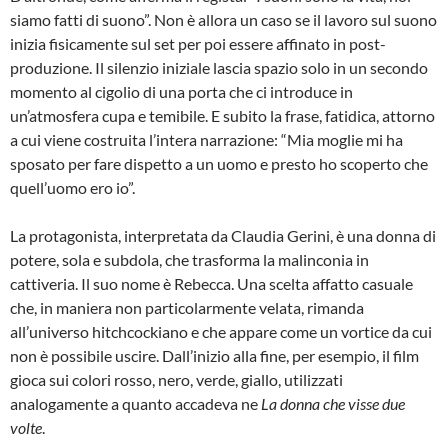
siamo fatti di suono”. Non è allora un caso se il lavoro sul suono
inizia fisicamente sul set per poi essere affinato in post-
produzione. Il silenzio iniziale lascia spazio solo in un secondo
momento al cigolio di una porta che ci introduce in
un’atmosfera cupa e temibile. E subito la frase, fatidica, attorno
a cui viene costruita l’intera narrazione: “Mia moglie mi ha
sposato per fare dispetto a un uomo e presto ho scoperto che
quell’uomo ero io”.
La protagonista, interpretata da Claudia Gerini, è una donna di
potere, sola e subdola, che trasforma la malinconia in
cattiveria. Il suo nome è Rebecca. Una scelta affatto casuale
che, in maniera non particolarmente velata, rimanda
all’universo hitchcockiano e che appare come un vortice da cui
non è possibile uscire. Dall’inizio alla fine, per esempio, il film
gioca sui colori rosso, nero, verde, giallo, utilizzati
analogamente a quanto accadeva ne
La donna che visse due
volte
.