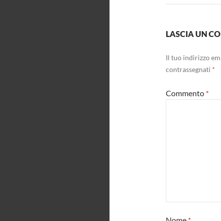
LASCIA UN 
Il tuo indirizzo e
contrassegnati
*
Commento
*
Nome
*