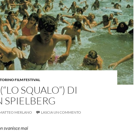
TORINO FILM FESTIVAL
 (“LO SQUALO”) DI
 SPIELBERG
MATTEO MERLANO
LASCIA UN COMMENTO
n svanisce mai