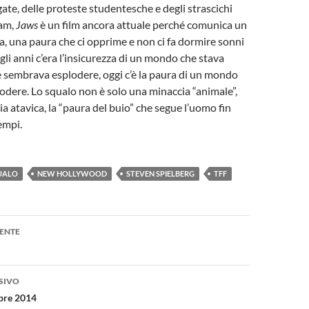
te, delle proteste studentesche e degli strascichi
nam,
Jaws
è un film ancora attuale perché comunica un
a, una paura che ci opprime e non ci fa dormire sonni
egli anni c’era l’insicurezza di un mondo che stava
 sembrava esplodere, oggi c’è la paura di un mondo
dere. Lo squalo non è solo una minaccia “animale”,
a atavica, la “paura del buio” che segue l’uomo fin
empi.
UALO
NEW HOLLYWOOD
STEVEN SPIELBERG
TFF
one
ENTE
SIVO
bre 2014