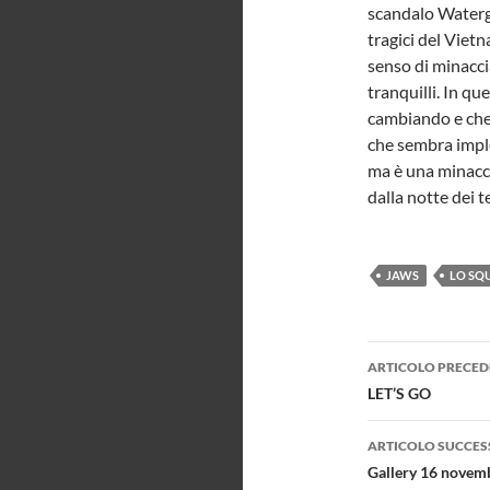
scandalo Waterga
tragici del Viet
senso di minacci
tranquilli. In qu
cambiando e che
che sembra implo
ma è una minacci
dalla notte dei t
JAWS
LO SQ
Navigazi
ARTICOLO PRECED
articolo
LET’S GO
ARTICOLO SUCCES
Gallery 16 novem