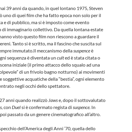
ai 39 anni da quando, in quel lontano 1975, Steven
ò uno di quei film che ha fatto epoca non solo per il
ica e di pubblico, ma si è imposto come evento
lo di immaginario collettivo. Da quella lontana estate
 hanno visto questo film non riescono a guardare il
reni. Tanto si è scritto, ma il fascino che suscita sul
sempre immutato.
Il meccanismo della
suspence
è
ogni sequenza è diventata un
cult
ed è stata citata o
scena iniziale (il primo attacco dello squalo ad una
olpevole” di un frivolo bagno notturno) ai movimenti
le soggettive acquatiche della “bestia”, ogni elemento
entrato negli occhi dello spettatore.
 27 anni quando realizzò
Jaws
e, dopo il sottovalutato
s,
con
Duel
si è confermato regista di
suspence.
In
poi passato da un genere cinematografico all’altro.
pecchio dell’America degli Anni ’70, quella dello