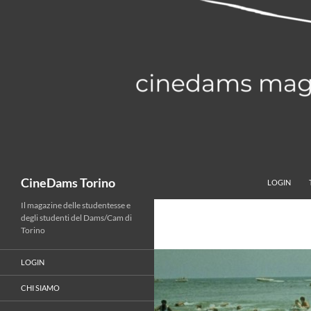
Vai
al
contenuto
Cerca
CineDams Torino
LOGIN
Il magazine delle studentesse e
degli studenti del Dams/Cam di
Torino
LOGIN
CHI SIAMO