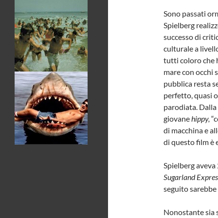
Sono passati orm
Spielberg realizz
successo di crit
culturale a livel
tutti coloro che
mare con occhi se
pubblica resta 
perfetto, quasi 
parodiata. Dalla 
giovane
hippy,
“c
di macchina e al
di questo film è 
Spielberg aveva
Sugarland Expres
seguito sarebbe 
Nonostante sia s