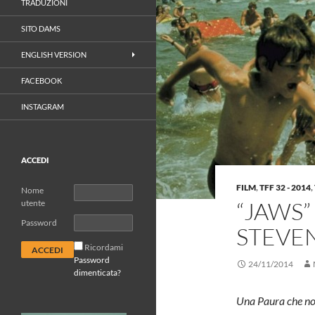
TRADUZIONI
SITO DAMS
ENGLISH VERSION
FACEBOOK
INSTAGRAM
ACCEDI
FILM
,
TFF 32 - 2014
,
Nome
“JAWS”
utente
Password
STEVEN
Ricordami
Password
24/11/2014
dimenticata?
Una Paura che no