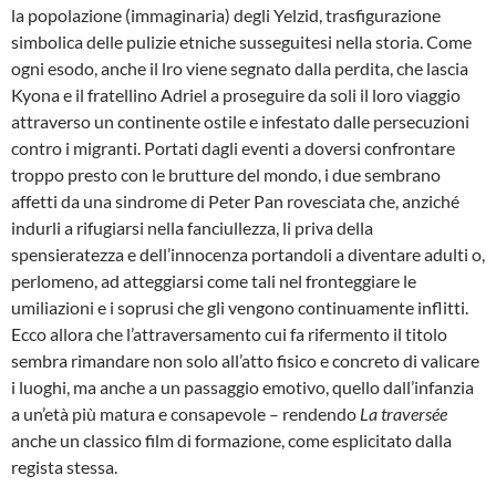
la popolazione (immaginaria) degli Yelzid, trasfigurazione
simbolica delle pulizie etniche susseguitesi nella storia. Come
ogni esodo, anche il lro viene segnato dalla perdita, che lascia
Kyona e il fratellino Adriel a proseguire da soli il loro viaggio
attraverso un continente ostile e infestato dalle persecuzioni
contro i migranti. Portati dagli eventi a doversi confrontare
troppo presto con le brutture del mondo, i due sembrano
affetti da una sindrome di Peter Pan rovesciata che, anziché
indurli a rifugiarsi nella fanciullezza, li priva della
spensieratezza e dell’innocenza portandoli a diventare adulti o,
perlomeno, ad atteggiarsi come tali nel fronteggiare le
umiliazioni e i soprusi che gli vengono continuamente inflitti.
Ecco allora che l’attraversamento cui fa rifermento il titolo
sembra rimandare non solo all’atto fisico e concreto di valicare
i luoghi, ma anche a un passaggio emotivo, quello dall’infanzia
a un’età più matura e consapevole – rendendo
La traversée
anche un classico film di formazione, come esplicitato dalla
regista stessa.