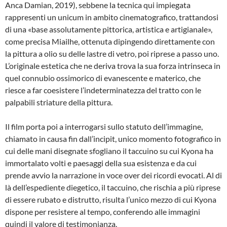
Anca Damian, 2019), sebbene la tecnica qui impiegata
rappresenti un unicum in ambito cinematografico, trattandosi
di una «base assolutamente pittorica, artistica e artigianale»,
come precisa Miailhe, ottenuta dipingendo direttamente con
la pittura a olio su delle lastre di vetro, poi riprese a passo uno.
L’originale estetica che ne deriva trova la sua forza intrinseca in
quel connubio ossimorico di evanescente e materico, che
riesce a far coesistere l’indeterminatezza del tratto con le
palpabili striature della pittura.
Il film porta poi a interrogarsi sullo statuto dell’immagine,
chiamato in causa fin dall’incipit, unico momento fotografico in
cui delle mani disegnate sfogliano il taccuino su cui Kyona ha
immortalato volti e paesaggi della sua esistenza e da cui
prende avvio la narrazione in voce over dei ricordi evocati. Al di
là dell’espediente diegetico, il taccuino, che rischia a più riprese
di essere rubato e distrutto, risulta l’unico mezzo di cui Kyona
dispone per resistere al tempo, conferendo alle immagini
quindi il valore di testimonianza.