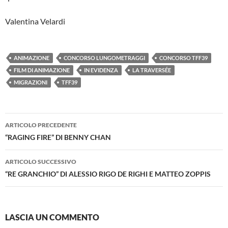
Valentina Velardi
ANIMAZIONE
CONCORSO LUNGOMETRAGGI
CONCORSO TFF39
FILM DI ANIMAZIONE
IN EVIDENZA
LA TRAVERSÉE
MIGRAZIONI
TFF39
Navigazione
ARTICOLO PRECEDENTE
articolo
“RAGING FIRE” DI BENNY CHAN
ARTICOLO SUCCESSIVO
“RE GRANCHIO” DI ALESSIO RIGO DE RIGHI E MATTEO ZOPPIS
LASCIA UN COMMENTO