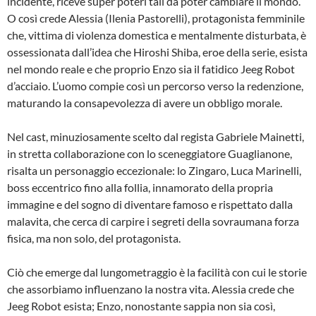
incidente, riceve super poteri tali da poter cambiare il mondo.
O così crede Alessia (Ilenia Pastorelli), protagonista femminile
che, vittima di violenza domestica e mentalmente disturbata, è
ossessionata dall’idea che Hiroshi Shiba, eroe della serie, esista
nel mondo reale e che proprio Enzo sia il fatidico Jeeg Robot
d’acciaio. L’uomo compie così un percorso verso la redenzione,
maturando la consapevolezza di avere un obbligo morale.
Nel cast, minuziosamente scelto dal regista Gabriele Mainetti,
in stretta collaborazione con lo sceneggiatore Guaglianone,
risalta un personaggio eccezionale: lo Zingaro, Luca Marinelli,
boss eccentrico fino alla follia, innamorato della propria
immagine e del sogno di diventare famoso e rispettato dalla
malavita, che cerca di carpire i segreti della sovraumana forza
fisica, ma non solo, del protagonista.
Ciò che emerge dal lungometraggio è la facilità con cui le storie
che assorbiamo influenzano la nostra vita. Alessia crede che
Jeeg Robot esista; Enzo, nonostante sappia non sia così,