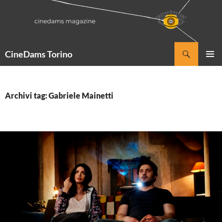
Vai
al
contenuto
Cerca
CineDams Torino
MENU
PRINCI
Archivi tag: Gabriele Mainetti