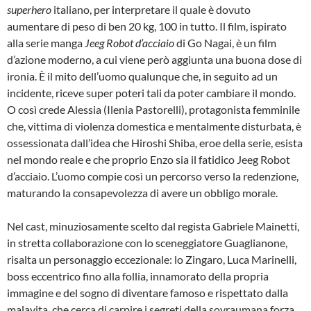
superhero
italiano, per interpretare il quale è dovuto
aumentare di peso di ben 20 kg, 100 in tutto. Il film, ispirato
alla serie manga
Jeeg
Robot d’acciaio
di Go Nagai, è un film
d’azione moderno, a cui viene però aggiunta una buona dose di
ironia. È il mito dell’uomo qualunque che, in seguito ad un
incidente, riceve super poteri tali da poter cambiare il mondo.
O così crede Alessia (Ilenia Pastorelli), protagonista femminile
che, vittima di violenza domestica e mentalmente disturbata, è
ossessionata dall’idea che Hiroshi Shiba, eroe della serie, esista
nel mondo reale e che proprio Enzo sia il fatidico Jeeg Robot
d’acciaio. L’uomo compie così un percorso verso la redenzione,
maturando la consapevolezza di avere un obbligo morale.
Nel cast, minuziosamente scelto dal regista Gabriele Mainetti,
in stretta collaborazione con lo sceneggiatore Guaglianone,
risalta un personaggio eccezionale: lo Zingaro, Luca Marinelli,
boss eccentrico fino alla follia, innamorato della propria
immagine e del sogno di diventare famoso e rispettato dalla
malavita, che cerca di carpire i segreti della sovraumana forza