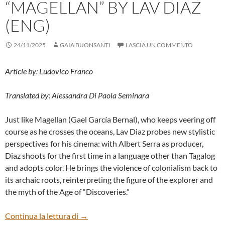
“MAGELLAN” BY LAV DIAZ
(ENG)
24/11/2025
GAIA BUONSANTI
LASCIA UN COMMENTO
Article by: Ludovico Franco
Translated by: Alessandra Di Paola Seminara
Just like Magellan (Gael García Bernal), who keeps veering off
course as he crosses the oceans, Lav Diaz probes new stylistic
perspectives for his cinema: with Albert Serra as producer,
Diaz shoots for the first time in a language other than Tagalog
and adopts color. He brings the violence of colonialism back to
its archaic roots, reinterpreting the figure of the explorer and
the myth of the Age of “Discoveries.”
“MAGELLAN” BY LAV DIAZ (ENG)
Continua la lettura di
→