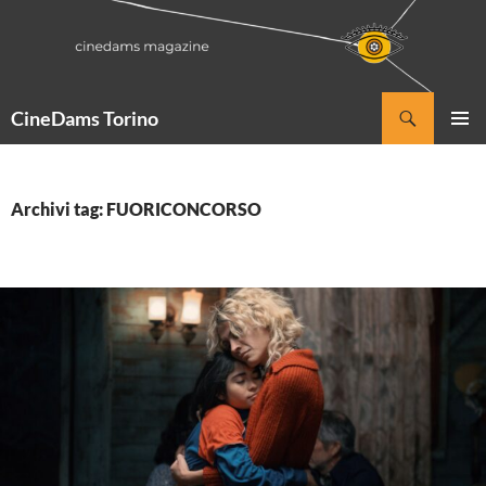
Vai
al
contenuto
Cerca
CineDams Torino
MENU
PRINCI
Archivi tag: FUORICONCORSO