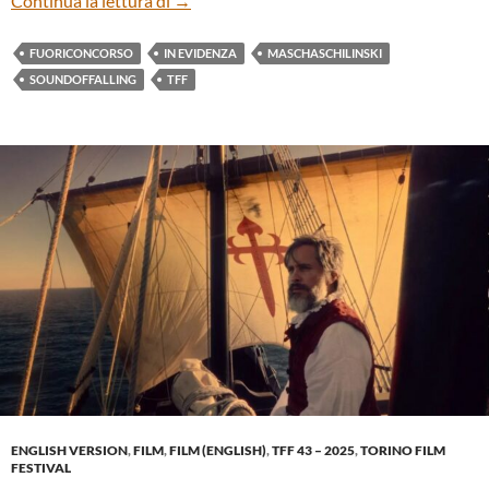
Continua la lettura di
→
FUORICONCORSO
IN EVIDENZA
MASCHASCHILINSKI
SOUNDOFFALLING
TFF
ENGLISH VERSION
,
FILM
,
FILM (ENGLISH)
,
TFF 43 – 2025
,
TORINO FILM
FESTIVAL