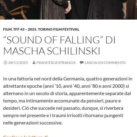
FILM
,
TFF 43 – 2025
,
TORINO FILM FESTIVAL
“SOUND OF FALLING” DI
MASCHA SCHILINSKI
28/11/2025
FRANCESCA STRANGIS
LASCIA UN COMMENTO
In una fattoria nel nord della Germania, quattro generazioni in
altrettante epoche (anni ’10, anni ’40, anni ’80 e anni 2000) si
alternano in un secolo di storia, apparentemente separate dal
tempo, ma intimamente accomunate da pensieri, paure e
desideri. Ciò che succede nel passato, dunque, si riverbera
sempre nel presente e i traumi irrisolti ritornano pungenti
nelle generazioni successive.
“SOUND OF FALLING” DI MASCHA SCHI