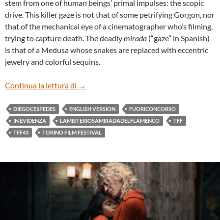
stem from one of human beings’ primal impulses: the scopic
drive. This killer gaze is not that of some petrifying Gorgon, nor
that of the mechanical eye of a cinematographer who’s filming,
trying to capture death. The deadly
mirada
(“gaze” in Spanish)
is that of a Medusa whose snakes are replaced with eccentric
jewelry and colorful sequins.
“LA MISTERIOSA MIRADA DEL FLAMEN
Continua la lettura di
→
DIEGOCESPEDES
ENGLISH VERSION
FUORICONCORSO
IN EVIDENZA
LAMISTERIOSAMIRADADELFLAMENCO
TFF
TFF43
TORINO FILM FESTIVAL