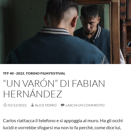
TFF 40 - 2022
,
TORINO FILM FESTIVAL
“UN VARÓN” DI FABIAN
HERNÁNDEZ
01/12/2022
ALICE FERRO
LASCIA UN COMMENTO
Carlos riattacca il telefono e si appoggia al muro. Ha gli occhi
lucidi e vorrebbe sfogarsi ma non lo fa perché, come dice lui,