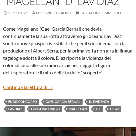
“MAGELLAN” DI LAV DIAZ
23/11/2025
LUDOVICO FRANCO
LASCIA UN COMMENTO
Come Magellano (Gael García Bernal) che devia
continuamente la sua rotta attraverso gli oceani, Lav Diaz
sonda nuove prospettive stilistiche per il suo cinema: con la
produzione di Albert Serra, per la prima volta non gira in lingua
tagalog e adotta il colore. Diaz riporta la violenza del
colonialismo alle sue radici arcaiche, rilegge la figura
dell’esploratore e il mito dell’Età delle “scoperte”.
“MAGELLAN” DI LAV DIAZ
Continua la lettura di
→
FUORICONCORSO
GAEL GARCÍA BERNAL
IN EVIDENZA
LAVDIAZ
LUNGOMETRAGGI
MAGELLAN
TFF
TFF43