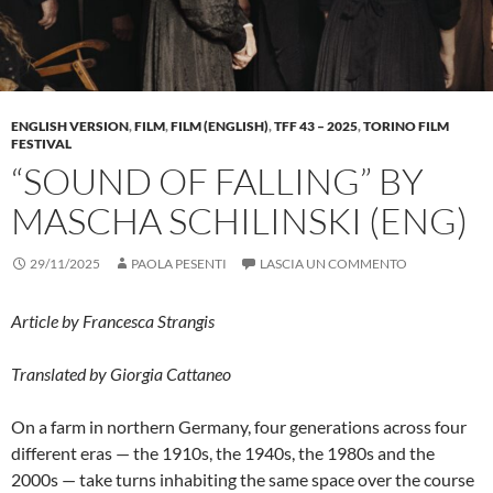
ENGLISH VERSION
,
FILM
,
FILM (ENGLISH)
,
TFF 43 – 2025
,
TORINO FILM
FESTIVAL
“SOUND OF FALLING” BY
MASCHA SCHILINSKI (ENG)
29/11/2025
PAOLA PESENTI
LASCIA UN COMMENTO
Article by Francesca Strangis
Translated by Giorgia Cattaneo
On a farm in northern Germany, four generations across four
different eras — the 1910s, the 1940s, the 1980s and the
2000s — take turns inhabiting the same space over the course