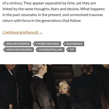
of a century. They appear separated by time, yet they are
linked by the same thoughts, fears and desires. What happens
in the past resonates in the present, and unresolved traumas
return with force in the generations that follow.
“SOUND OF FALLING” BY MASCHA SCHI
Continua la lettura di
→
ENGLISH VERSION
FUORICONCORSO
IN EVIDENZA
MASCHASCHILINSKI
SOUNDOFFALLING
TFF