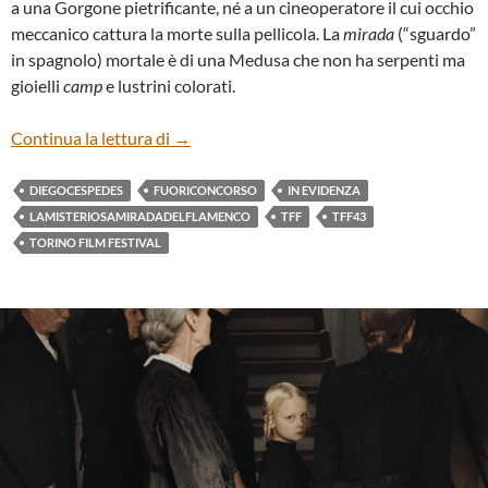
a una Gorgone pietrificante, né a un cineoperatore il cui occhio
meccanico cattura la morte sulla pellicola. La
mirada
(“sguardo”
in spagnolo) mortale è di una Medusa che non ha serpenti ma
gioielli
camp
e lustrini colorati.
“LA MISTERIOSA MIRADA DEL FLAMEN
Continua la lettura di
→
DIEGOCESPEDES
FUORICONCORSO
IN EVIDENZA
LAMISTERIOSAMIRADADELFLAMENCO
TFF
TFF43
TORINO FILM FESTIVAL