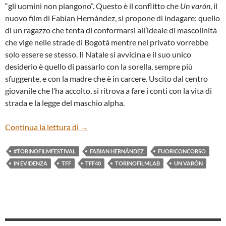
“gli uomini non piangono”. Questo è il conflitto che
Un varón
, il
nuovo film di Fabian Hernández, si propone di indagare: quello
di un ragazzo che tenta di conformarsi all’ideale di mascolinità
che vige nelle strade di Bogotá mentre nel privato vorrebbe
solo essere se stesso. Il Natale si avvicina e il suo unico
desiderio è quello di passarlo con la sorella, sempre più
sfuggente, e con la madre che è in carcere. Uscito dal centro
giovanile che l’ha accolto, si ritrova a fare i conti con la vita di
strada e la legge del maschio alpha.
“UN VARÓN” DI FABIAN HERNÁNDEZ
Continua la lettura di
→
#TORINOFILMFESTIVAL
FABIAN HERNÁNDEZ
FUORICONCORSO
IN EVIDENZA
TFF
TFF40
TORINOFILMLAB
UN VARÓN