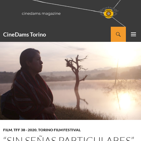
Vai
al
contenuto
Cerca
CineDams Torino
MENU
PRINCI
FILM
,
TFF 38 - 2020
,
TORINO FILM FESTIVAL
“SIN SEÑAS PARTICULARES”