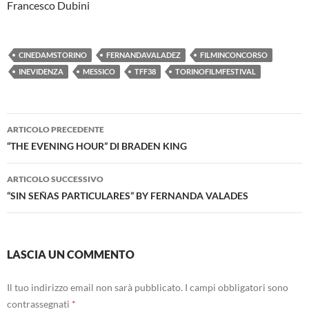
Francesco Dubini
CINEDAMSTORINO
FERNANDAVALADEZ
FILMINCONCORSO
INEVIDENZA
MESSICO
TFF38
TORINOFILMFESTIVAL
Navigazione
ARTICOLO PRECEDENTE
articolo
“THE EVENING HOUR” DI BRADEN KING
ARTICOLO SUCCESSIVO
“SIN SEÑAS PARTICULARES” BY FERNANDA VALADES
LASCIA UN COMMENTO
Il tuo indirizzo email non sarà pubblicato.
I campi obbligatori sono
contrassegnati
*