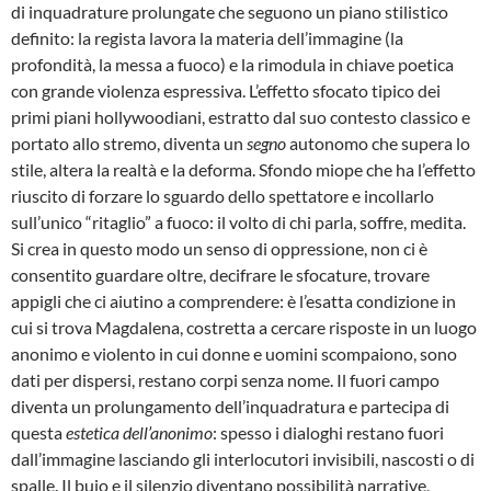
di inquadrature prolungate che seguono un piano stilistico
definito: la regista lavora la materia dell’immagine (la
profondità, la messa a fuoco) e la rimodula in chiave poetica
con grande violenza espressiva. L’effetto sfocato tipico dei
primi piani hollywoodiani, estratto dal suo contesto classico e
portato allo stremo, diventa un
segno
autonomo che supera lo
stile, altera la realtà e la deforma. Sfondo miope che ha l’effetto
riuscito di forzare lo sguardo dello spettatore e incollarlo
sull’unico “ritaglio” a fuoco: il volto di chi parla, soffre, medita.
Si crea in questo modo un senso di oppressione, non ci è
consentito guardare oltre, decifrare le sfocature, trovare
appigli che ci aiutino a comprendere: è l’esatta condizione in
cui si trova Magdalena, costretta a cercare risposte in un luogo
anonimo e violento in cui donne e uomini scompaiono, sono
dati per dispersi, restano corpi senza nome. Il fuori campo
diventa un prolungamento dell’inquadratura e partecipa di
questa
estetica dell’anonimo
: spesso i dialoghi restano fuori
dall’immagine lasciando gli interlocutori invisibili, nascosti o di
spalle. Il buio e il silenzio diventano possibilità narrative,