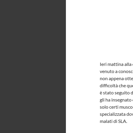
Ieri mattina alla
venuto a conosce
non appena otten
difficoltà che q
è stato seguito 
gli ha insegnat
solo certi muscoli
specializzata dov
malati di SLA.