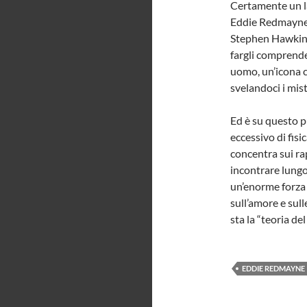
Certamente un la
Eddie Redmayne c
Stephen Hawking 
fargli comprende
uomo, un’icona c
svelandoci i mis
Ed è su questo p
eccessivo di fisi
concentra sui ra
incontrare lungo
un’enorme forza d
sull’amore e sull
sta la “teoria del
EDDIE REDMAYNE