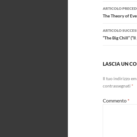
Navigazi
ARTICOLO PRECED
articolo
The Theory of Eve
ARTICOLO SUCCES
“The Big Chill” (“
LASCIA UN 
Il tuo indirizzo e
contrassegnati
*
Commento
*