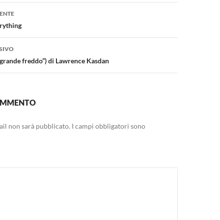
one
ENTE
rything
SIVO
Il grande freddo”) di Lawrence Kasdan
COMMENTO
mail non sarà pubblicato.
I campi obbligatori sono