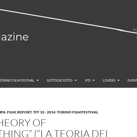
TORINO FILM FESTIVAL
SOTTODICIOTTO
JFD
LOVERS
EVENT
MPA
,
FILM
,
REPORT
,
TFF 32 - 2014
,
TORINO FILM FESTIVAL
THEORY OF
HING” (“LA TEORIA DEL