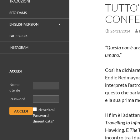
TRADUZIONI
TUTTO”
SITO DAMS
CONFE
ENGLISH VERSION
26/11/2014
FACEBOOK
“Questa non è una 
INSTAGRAM
umano.”
Così ha dichiara
ACCEDI
Eddie Redmayne,
interpreta l’ast
Nome
utente
questo che parla 
Password
e la sua prima mo
Ricordami
Il film è l’adat
Password
dimenticata?
Travelling to Infi
Hawking. E
The 
incontro tra i du