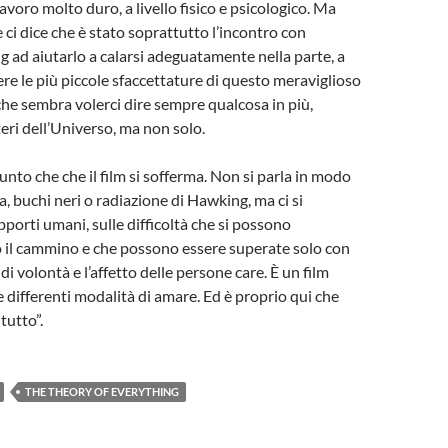
voro molto duro, a livello fisico e psicologico. Ma
i dice che è stato soprattutto l’incontro con
ad aiutarlo a calarsi adeguatamente nella parte, a
re le più piccole sfaccettature di questo meraviglioso
he sembra volerci dire sempre qualcosa in più,
teri dell’Universo, ma non solo.
unto che che il film si sofferma. Non si parla in modo
ca, buchi neri o radiazione di Hawking, ma ci si
pporti umani, sulle difficoltà che si possono
 il cammino e che possono essere superate solo con
i volontà e l’affetto delle persone care. È un film
e differenti modalità di amare. Ed è proprio qui che
 tutto”.
THE THEORY OF EVERYTHING