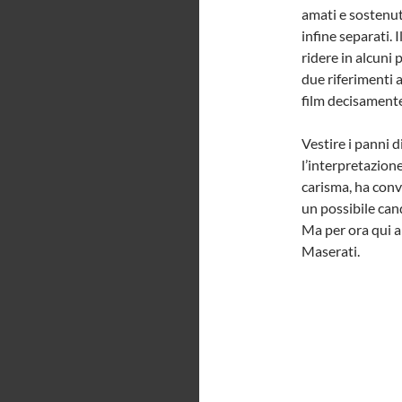
amati e sostenut
infine separati. I
ridere in alcuni 
due riferimenti 
film decisament
Vestire i panni 
l’interpretazione
carisma, ha conv
un possibile can
Ma per ora qui a 
Maserati.