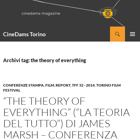
Vai
al
contenuto
Cerca
CineDams Torino
MENU
PRINCI
Archivi tag: the theory of everything
CONFERENZE STAMPA
,
FILM
,
REPORT
,
TFF 32 - 2014
,
TORINO FILM
FESTIVAL
“THE THEORY OF
EVERYTHING” (“LA TEORIA
DEL TUTTO”) DI JAMES
MARSH – CONFERENZA