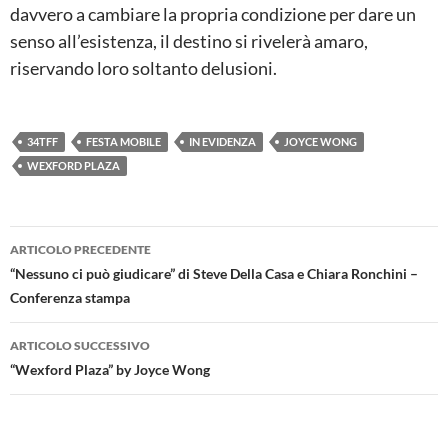
davvero a cambiare la propria condizione per dare un
senso all’esistenza, il destino si rivelerà amaro,
riservando loro soltanto delusioni.
34TFF
FESTA MOBILE
IN EVIDENZA
JOYCE WONG
WEXFORD PLAZA
Navigazione
ARTICOLO PRECEDENTE
articolo
“Nessuno ci può giudicare” di Steve Della Casa e Chiara Ronchini –
Conferenza stampa
ARTICOLO SUCCESSIVO
“Wexford Plaza” by Joyce Wong