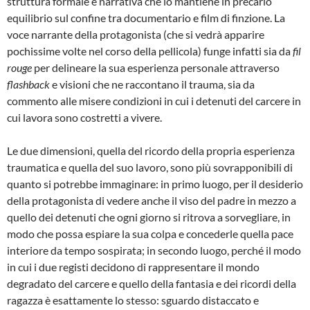
struttura formale e narrativa che lo mantiene in precario
equilibrio sul confine tra documentario e film di finzione. La
voce narrante della protagonista (che si vedrà apparire
pochissime volte nel corso della pellicola) funge infatti sia da
fil
rouge
per delineare la sua esperienza personale attraverso
flashback
e visioni che ne raccontano il trauma, sia da
commento alle misere condizioni in cui i detenuti del carcere in
cui lavora sono costretti a vivere.
Le due dimensioni, quella del ricordo della propria esperienza
traumatica e quella del suo lavoro, sono più sovrapponibili di
quanto si potrebbe immaginare: in primo luogo, per il desiderio
della protagonista di vedere anche il viso del padre in mezzo a
quello dei detenuti che ogni giorno si ritrova a sorvegliare, in
modo che possa espiare la sua colpa e concederle quella pace
interiore da tempo sospirata; in secondo luogo, perché il modo
in cui i due registi decidono di rappresentare il mondo
degradato del carcere e quello della fantasia e dei ricordi della
ragazza è esattamente lo stesso: sguardo distaccato e