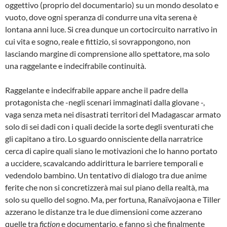
oggettivo (proprio del documentario) su un mondo desolato e
vuoto, dove ogni speranza di condurre una vita serena è
lontana anni luce. Si crea dunque un cortocircuito narrativo in
cui vita e sogno, reale e fittizio, si sovrappongono, non
lasciando margine di comprensione allo spettatore, ma solo
una raggelante e indecifrabile continuità.
Raggelante e indecifrabile appare anche il padre della
protagonista che -negli scenari immaginati dalla giovane -,
vaga senza meta nei disastrati territori del Madagascar armato
solo di sei dadi con i quali decide la sorte degli sventurati che
gli capitano a tiro. Lo sguardo onnisciente della narratrice
cerca di capire quali siano le motivazioni che lo hanno portato
a uccidere, scavalcando addirittura le barriere temporali e
vedendolo bambino. Un tentativo di dialogo tra due anime
ferite che non si concretizzerà mai sul piano della realtà, ma
solo su quello del sogno. Ma, per fortuna, Ranaïvojaona e Tiller
azzerano le distanze tra le due dimensioni come azzerano
quelle tra
fiction
e documentario, e fanno sì che finalmente