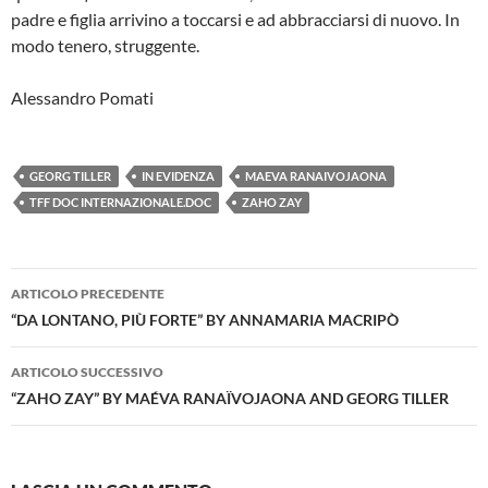
padre e figlia arrivino a toccarsi e ad abbracciarsi di nuovo. In
modo tenero, struggente.
Alessandro Pomati
GEORG TILLER
IN EVIDENZA
MAEVA RANAIVOJAONA
TFF DOC INTERNAZIONALE.DOC
ZAHO ZAY
Navigazione
ARTICOLO PRECEDENTE
articolo
“DA LONTANO, PIÙ FORTE” BY ANNAMARIA MACRIPÒ
ARTICOLO SUCCESSIVO
“ZAHO ZAY” BY MAÉVA RANAÏVOJAONA AND GEORG TILLER