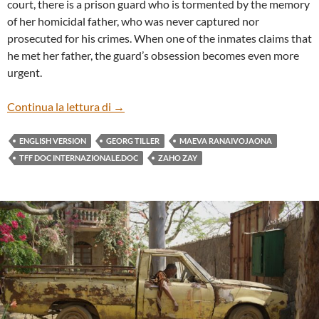
court, there is a prison guard who is tormented by the memory
of her homicidal father, who was never captured nor
prosecuted for his crimes. When one of the inmates claims that
he met her father, the guard’s obsession becomes even more
urgent.
“ZAHO ZAY” BY MAÉVA RANAÏVOJAON
Continua la lettura di
→
ENGLISH VERSION
GEORG TILLER
MAEVA RANAIVOJAONA
TFF DOC INTERNAZIONALE.DOC
ZAHO ZAY