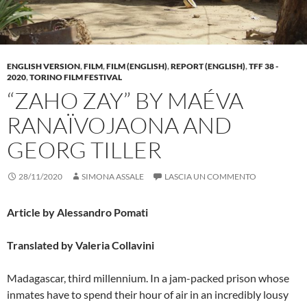
ENGLISH VERSION
,
FILM
,
FILM (ENGLISH)
,
REPORT (ENGLISH)
,
TFF 38 -
2020
,
TORINO FILM FESTIVAL
“ZAHO ZAY” BY MAÉVA
RANAÏVOJAONA AND
GEORG TILLER
28/11/2020
SIMONA ASSALE
LASCIA UN COMMENTO
Article by Alessandro Pomati
Translated by Valeria Collavini
Madagascar, third millennium. In a jam-packed prison whose
inmates have to spend their hour of air in an incredibly lousy