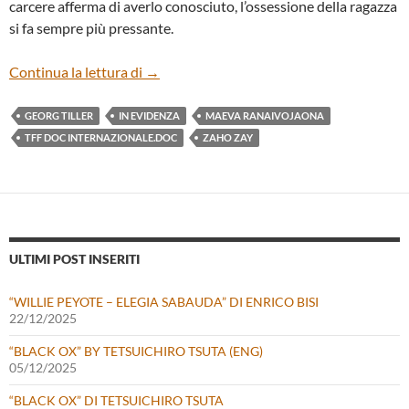
carcere afferma di averlo conosciuto, l’ossessione della ragazza
si fa sempre più pressante.
“ZAHO ZAY” DI MAÉVA RANAÏVOJAONA
Continua la lettura di
→
GEORG TILLER
IN EVIDENZA
MAEVA RANAIVOJAONA
TFF DOC INTERNAZIONALE.DOC
ZAHO ZAY
ULTIMI POST INSERITI
“WILLIE PEYOTE – ELEGIA SABAUDA” DI ENRICO BISI
22/12/2025
“BLACK OX” BY TETSUICHIRO TSUTA (ENG)
05/12/2025
“BLACK OX” DI TETSUICHIRO TSUTA