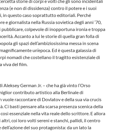
rcetta storie di corpi e volti che gli sono incidentali
tenza (e non di dissidenza) contro il potere e i suoi
i, in questo caso soprattutto editoriali. Perché
re e giornalista nella Russia sovietica degli anni ’70,
si pubblicare, colpevole di inopportuna ironia e troppa
cerità. Accanto a lui le storie di quella gran folla di
opola gli spazi dell’ambiziosissima messa in scena
 magnificamente un’epoca. Ed è questa galassia di
corpi nomadi che costellano il tragitto esistenziale di
a viva del film.
m di Aleksey German Jr. – che ha già vinto l’Orso
miglior contributo artistico alla Berlinale di
 vuole raccontare di Dovlatov e della sua via crucis
à. Ci basti pensare alla scarsa presenza scenica della
così essenziale nella vita reale dello scrittore. E allora
 altri, coi loro volti sereni e stanchi, pallidi, il centro
 dell’azione del suo protagonista: da un lato la