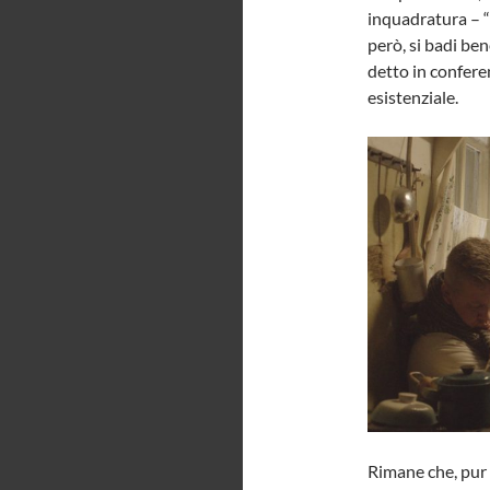
inquadratura – “
però, si badi bene
detto in confere
esistenziale.
Rimane che, pur g