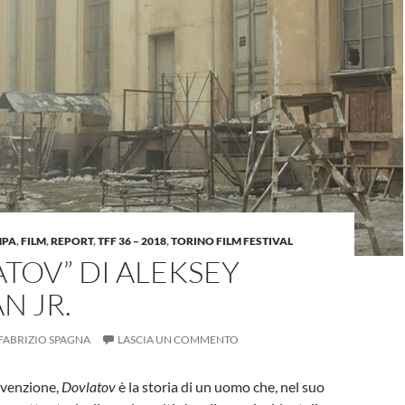
MPA
,
FILM
,
REPORT
,
TFF 36 – 2018
,
TORINO FILM FESTIVAL
TOV” DI ALEKSEY
N JR.
FABRIZIO SPAGNA
LASCIA UN COMMENTO
invenzione,
Dovlatov
è la storia di un uomo che, nel suo