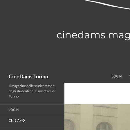
Vai
al
contenuto
Cerca
CineDams Torino
LOGIN
Il magazine delle studentesse e
degli studenti del Dams/Cam di
Torino
LOGIN
CHI SIAMO