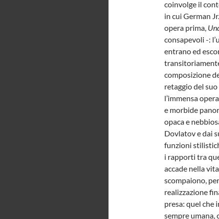
coinvolge il cont
in cui German Jr.
opera prima,
Und
consapevoli -: l
entrano ed escon
transitoriamente
composizione del
retaggio del su
l’immensa opera
e morbide panora
opaca e nebbiosa 
Dovlatov e dai s
funzioni stilisti
i rapporti tra q
accade nella vita
scompaiono, per 
realizzazione fi
presa: quel che 
sempre umana, ch