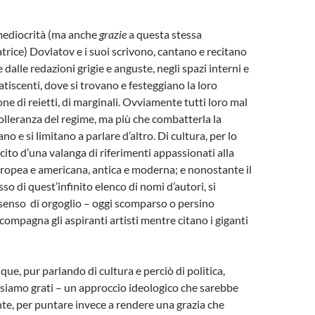
ediocrità (ma anche
grazie
a questa stessa
atrice) Dovlatov e i suoi scrivono, cantano e recitano
 dalle redazioni grigie e anguste, negli spazi interni e
fatiscenti, dove si trovano e festeggiano la loro
e di reietti, di marginali. Ovviamente tutti loro mal
tolleranza del regime, ma più che combatterla la
ano e si limitano a parlare d’altro. Di cultura, per lo
farcito d’una valanga di riferimenti appassionati alla
uropea e americana, antica e moderna; e nonostante il
o di quest’infinito elenco di nomi d’autori, si
senso di orgoglio – oggi scomparso o persino
compagna gli aspiranti artisti mentre citano i giganti
que, pur parlando di cultura e perciò di politica,
ne siamo grati – un approccio ideologico che sarebbe
nte, per puntare invece a rendere una grazia che