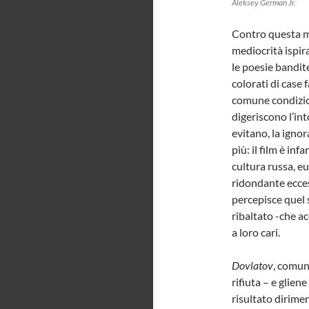
Aleksey German Jr.
Contro questa m
mediocrità ispir
le poesie bandite
colorati di case 
comune condizion
digeriscono l’in
evitano, la ignor
più: il film è in
cultura russa, e
ridondante eccess
percepisce quel 
ribaltato -che ac
a loro cari.
Dovlatov
, comun
rifiuta – e glie
risultato dirime