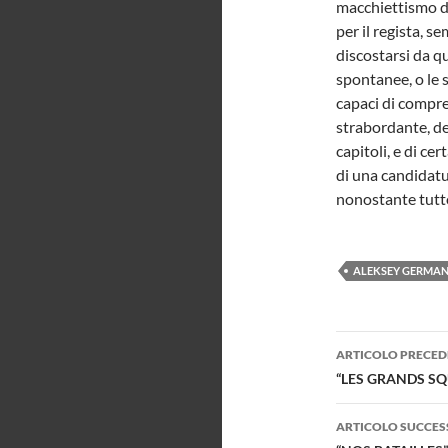
macchiettismo di
per il regista, s
discostarsi da q
spontanee, o le 
capaci di compren
strabordante, del
capitoli, e di ce
di una candidatur
nonostante tutt
ALEKSEY GERMAN
Navigazi
ARTICOLO PRECED
articolo
“LES GRANDS SQ
ARTICOLO SUCCES