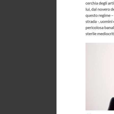
cerchia degli art
lui, dal novero de
questo regime – i
strada -, uomini
pericolosa banali
sterile mediocrit