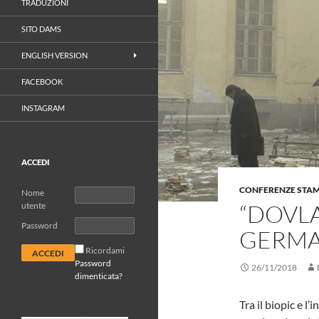
TRADUZIONI
SITO DAMS
ENGLISH VERSION
FACEBOOK
INSTAGRAM
ACCEDI
CONFERENZE STA
Nome
“DOVLA
utente
Password
GERMA
Ricordami
Password
26/11/2018
dimenticata?
Tra il biopic e l’