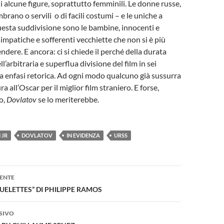
 alcune figure, soprattutto femminili. Le donne russe,
embrano o servili o di facili costumi – e le uniche a
uesta suddivisione sono le bambine, innocenti e
simpatiche e sofferenti vecchiette che non si è più
dere. E ancora: ci si chiede il perché della durata
l’arbitraria e superflua divisione del film in sei
rta enfasi retorica. Ad ogni modo qualcuno già sussurra
a all’Oscar per il miglior film straniero. E forse,
o,
Dovlatov
se lo meriterebbe.
 JR
DOVLATOV
IN EVIDENZA
URSS
one
ENTE
UELETTES” DI PHILIPPE RAMOS
SIVO