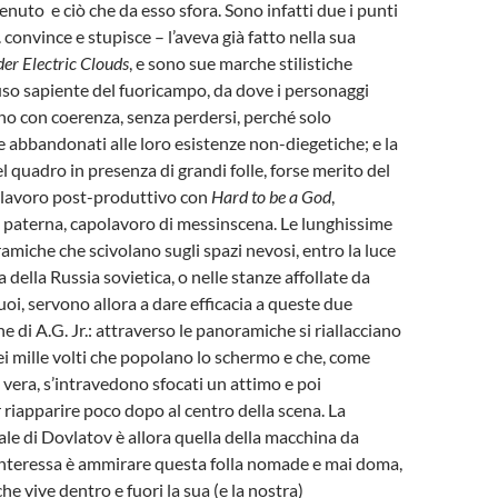
enuto e ciò che da esso sfora. Sono infatti due i punti
 convince e stupisce – l’aveva già fatto nella sua
er Electric Clouds
, e sono sue marche stilistiche
’uso sapiente del fuoricampo, da dove i personaggi
o con coerenza, senza perdersi, perché solo
 abbandonati alle loro esistenze non-diegetiche; e la
 quadro in presenza di grandi folle, forse merito del
o lavoro post-produttivo con
Hard to be a God
,
 paterna, capolavoro di messinscena. Le lunghissime
miche che scivolano sugli spazi nevosi, entro la luce
della Russia sovietica, o nelle stanze affollate da
uoi, servono allora a dare efficacia a queste due
che di A.G. Jr.: attraverso le panoramiche si riallacciano
uei mille volti che popolano lo schermo e che, come
 vera, s’intravedono sfocati un attimo e poi
riapparire poco dopo al centro della scena. La
nale di Dovlatov è allora quella della macchina da
interessa è ammirare questa folla nomade e mai doma,
e vive dentro e fuori la sua (e la nostra)