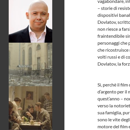
vagabondare, inte
– storie di resis
dispositivi banal
Dovlatov, scritto
non riesce a far
fraintendibile sin
personaggi che p
che ricostruisce
volti russi e di 
Dovlatov, la forz
Sì, perchè il fil
d’argento per il 
quest’anno – non
verso la notoriet
sua famiglia, pur 
sono le vite degli
motore del film e