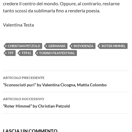
credere il centro del mondo. Oppure, al contrario, restarne
tanto scossi da sublimarla fino a renderla poesia.
Valentina Testa
CHRISTIAN PETZOLD
GERMANIA
IN EVIDENZA
ROTER HIMMEL
TFF
TFF41
TORINO FILM FESTIVAL
Navigazione
ARTICOLO PRECEDENTE
articolo
“Sconosciuti puri” by Valentina Cicogna, Mattia Colombo
ARTICOLO SUCCESSIVO
“Roter Himmel” by Christian Petzold
LASCIA UN COMMENTO