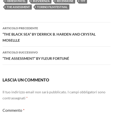
HIMESH PATEL
IN EVIDENZA
RECENSIONE
TFF
THE ASSESSMENT
TORINO FILM FESTIVAL
Navigazione
ARTICOLO PRECEDENTE
articolo
“THE BLACK SEA” BY DERRICK B. HARDEN AND CRYSTAL
MOSELLLE
ARTICOLO SUCCESSIVO
“THE ASSESSMENT” BY FLEUR FORTUNÉ
LASCIA UN COMMENTO
Il tuo indirizzo email non sarà pubblicato.
I campi obbligatori sono
contrassegnati
*
Commento
*