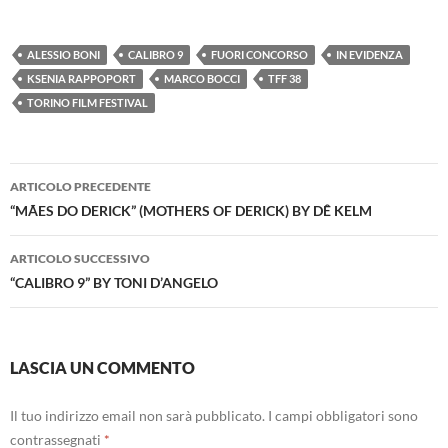
ALESSIO BONI
CALIBRO 9
FUORI CONCORSO
IN EVIDENZA
KSENIA RAPPOPORT
MARCO BOCCI
TFF 38
TORINO FILM FESTIVAL
Navigazione
ARTICOLO PRECEDENTE
articolo
“MÃES DO DERICK” (MOTHERS OF DERICK) BY DÊ KELM
ARTICOLO SUCCESSIVO
“CALIBRO 9” BY TONI D’ANGELO
LASCIA UN COMMENTO
Il tuo indirizzo email non sarà pubblicato.
I campi obbligatori sono
contrassegnati
*