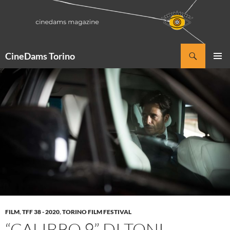
Vai
al
contenuto
Cerca
CineDams Torino
MENU
PRINCI
FILM
,
TFF 38 - 2020
,
TORINO FILM FESTIVAL
“CALIBRO 9” DI TONI