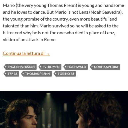
Mario (the very young Thomas Prenn) is young and handsome
and he loves to dance. But Mario is not Lenz (Noah Saavedra),
the young promise of the country, even more beautiful and
talented than him. Mario survived so he will be asked to the
bitter end why he is not the one who died in place of Lenz,
victim of an attack in Rome.
“HOCHWALD” BY EVI ROMEN
Continua la lettura di
→
ENGLISH VERSION
EVI ROMEN
HOCHWALD
NOAH SAVEDRA
TFF 38
THOMAS PRENN
TORINO 38