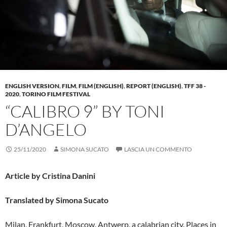
ENGLISH VERSION
,
FILM
,
FILM (ENGLISH)
,
REPORT (ENGLISH)
,
TFF 38 -
2020
,
TORINO FILM FESTIVAL
“CALIBRO 9” BY TONI
D’ANGELO
25/11/2020
SIMONA SUCATO
LASCIA UN COMMENTO
Article by Cristina Danini
Translated by Simona Sucato
Milan, Frankfurt, Moscow, Antwerp, a calabrian city. Places in