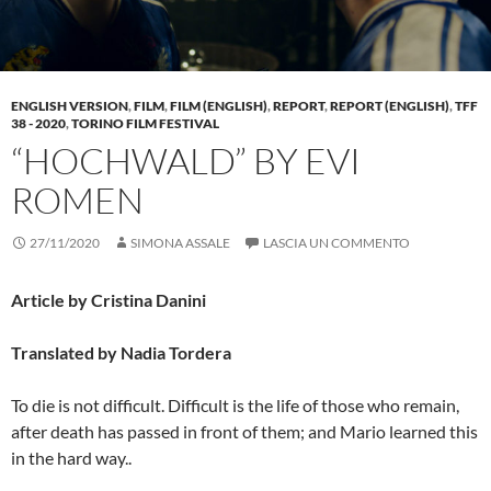
ENGLISH VERSION
,
FILM
,
FILM (ENGLISH)
,
REPORT
,
REPORT (ENGLISH)
,
TFF
38 - 2020
,
TORINO FILM FESTIVAL
“HOCHWALD” BY EVI
ROMEN
27/11/2020
SIMONA ASSALE
LASCIA UN COMMENTO
Article by Cristina Danini
Translated by Nadia Tordera
To die is not difficult. Difficult is the life of those who remain,
after death has passed in front of them; and Mario learned this
in the hard way..