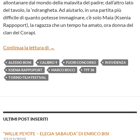
allontanare dal mondo della malavita del padre; dall’altro lato
del tavolo, la ‘ndrangheta. Ad aiutarlo, in una partita più
difficile di quanto potesse immaginare, c’è solo Maia (Ksenia
Rappoport), la ragazza che un tempo ha amato, ora donna del
clan dei Corapi.
“CALIBRO 9” DI TONI D’ANGELO
Continua la lettura di
→
ALESSIO BONI
CALIBRO 9
FUORI CONCORSO
IN EVIDENZA
KSENIA RAPPOPORT
MARCO BOCCI
TFF 38
TORINO FILM FESTIVAL
ULTIMI POST INSERITI
“WILLIE PEYOTE – ELEGIA SABAUDA” DI ENRICO BISI
22/12/2025