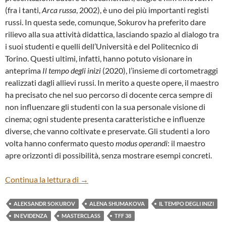
(fra i tanti,
Arca russa
, 2002), è uno dei più importanti registi
russi. In questa sede, comunque, Sokurov ha preferito dare
rilievo alla sua attività didattica, lasciando spazio al dialogo tra
i suoi studenti e quelli dell’Università e del Politecnico di
Torino. Questi ultimi, infatti, hanno potuto visionare in
anteprima
Il tempo degli inizi
(2020), l’insieme di cortometraggi
realizzati dagli allievi russi. In merito a queste opere, il maestro
ha precisato che nel suo percorso di docente cerca sempre di
non influenzare gli studenti con la sua personale visione di
cinema; ogni studente presenta caratteristiche e influenze
diverse, che vanno coltivate e preservate. Gli studenti a loro
volta hanno confermato questo
modus operandi
: il maestro
apre orizzonti di possibilità, senza mostrare esempi concreti.
MASTERCLASS. “SPEDIZIONE TORINESE
Continua la lettura di
→
ALEKSANDR SOKUROV
ALENA SHUMAKOVA
IL TEMPO DEGLI INIZI
IN EVIDENZA
MASTERCLASS
TFF 38