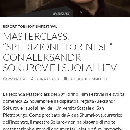
REPORT
,
TORINO FILM FESTIVAL
MASTERCLASS.
“SPEDIZIONE TORINESE”
CON ALEKSANDR
SOKUROV E I SUOI ALLIEVI
26/11/2020
LAURA ANANIA
LASCIA UN COMMENTO
La seconda Masterclass del 38° Torino Film Festival si è svolta
domenica 22 novembre e ha ospitato il regista Aleksandr
Sokurov e i suoi allievi dell’Università Statale di San
Pietroburgo. Come precisato da Alena Shumakova, curatrice
dell’incontro, il maestro Sokurov non ha bisogno di molte
presentazioni: autore di documentari, elegie e film innovativi