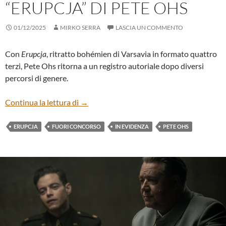
“ERUPCJA” DI PETE OHS
01/12/2025
MIRKO SERRA
LASCIA UN COMMENTO
Con
Erupcja
, ritratto bohémien di Varsavia in formato quattro
terzi, Pete Ohs ritorna a un registro autoriale dopo diversi
percorsi di genere.
“ERUPCJA” DI PETE OHS
Continua la lettura di
→
ERUPCJA
FUORI CONCORSO
IN EVIDENZA
PETE OHS