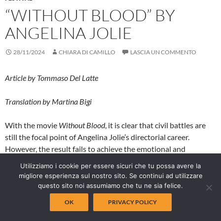
“WITHOUT BLOOD” BY
ANGELINA JOLIE
28/11/2024
CHIARA DI CAMILLO
LASCIA UN COMMENTO
Article by Tommaso Del Latte
Translation by Martina Bigi
With the movie
Without Blood
, it is clear that civil battles are
still the focal point of Angelina Jolie’s directorial career.
However, the result fails to achieve the emotional and
narrative depth one might expect. Based on a novel by Turin-
Utilizziamo i cookie per essere sicuri che tu possa avere la
born writer Alessandro Baricco, the film promises to delve into
migliore esperienza sul nostro sito. Se continui ad utilizzare
the psyche of the characters, who are scarred by the violence
questo sito noi assumiamo che tu ne sia felice.
of the war, but its occasional abstract approach and the lack of
OK
PRIVACY POLICY
genuine emotional development make it an intellectual
exercise rather than a truly engaging experience.