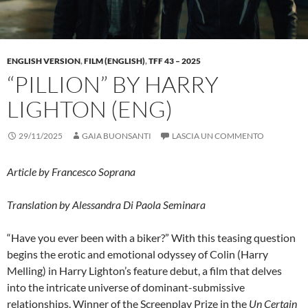
ENGLISH VERSION
,
FILM (ENGLISH)
,
TFF 43 – 2025
“PILLION” BY HARRY
LIGHTON (ENG)
29/11/2025
GAIA BUONSANTI
LASCIA UN COMMENTO
Article by Francesco Soprana
Translation by Alessandra Di Paola Seminara
“Have you ever been with a biker?” With this teasing question
begins the erotic and emotional odyssey of Colin (Harry
Melling) in Harry Lighton’s feature debut, a film that delves
into the intricate universe of dominant-submissive
relationships. Winner of the Screenplay Prize in the
Un Certain