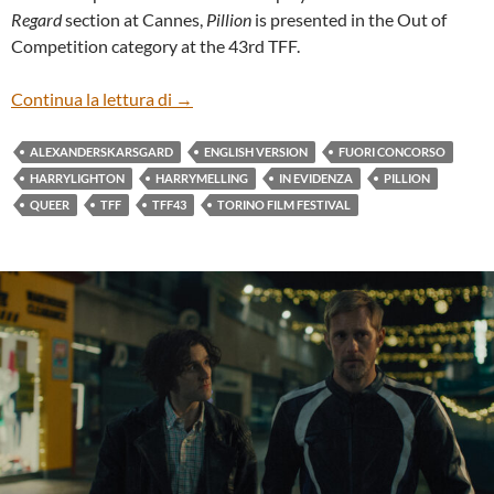
Regard
section at Cannes,
Pillion
is presented in the Out of
Competition category at the 43rd TFF.
“PILLION” BY HARRY LIGHTON (ENG)
Continua la lettura di
→
ALEXANDERSKARSGARD
ENGLISH VERSION
FUORI CONCORSO
HARRYLIGHTON
HARRYMELLING
IN EVIDENZA
PILLION
QUEER
TFF
TFF43
TORINO FILM FESTIVAL