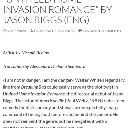
INVASION ROMANCE” BY
JASON BIGGS (ENG)
28/11/2025
CAROLINA DE JOANNON
LASCIA UN COMMENTO
Article by Niccolò Bedino
Translation by
Alessandra Di Paola Seminara
«I am not in danger, I am the danger». Walter White’s legendary
line from
Breaking Bad
could easily serve as the plot twist in
Untitled Home Invasion Romance
, the directorial debut of Jason
Biggs. The actor of
American Pie
(Paul Weitz, 1999) trades teen
comedy for dark comedy and shows an unexpectedly sharp
command of timing, both before and behind the camera. He
does not reinvent the genre, but he navigates it with a
confidence many veteran filmmakers lack.