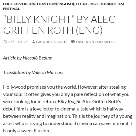
ENGLISH VERSION
,
FILM
,
FILM (ENGLISH)
,
TFF 43 – 2025
,
TORINO FILM
FESTIVAL
“BILLY KNIGHT” BY ALEC
GRIFFEN ROTH (ENG)
25/11/2025
GAIA BUONSANTI
LASCIA UN COMMENTO
Article by Niccolò Bedino
Translation by Valeria Marconi
Hollywood promises you the world. However, after stealing
your soul, it often gives you only a pale reflection of what you
were looking for in return.
Billy Knight
, Alec Griffen Roth’s
debut film is a love letter to cinema, a tale which is halfway
between reality and imagination. This is the journey of a young
artist who is trying to understand if cinema can save him or if it
is only a sweet illusion.