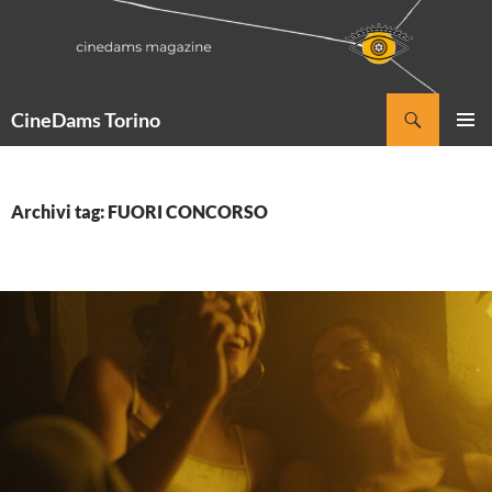
Vai
al
contenuto
Cerca
CineDams Torino
MENU
PRINCI
Archivi tag: FUORI CONCORSO