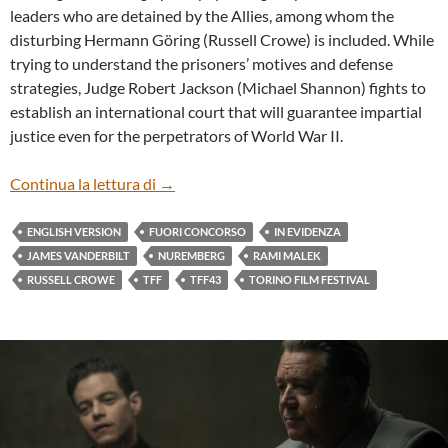
leaders who are detained by the Allies, among whom the
disturbing Hermann Göring (Russell Crowe) is included. While
trying to understand the prisoners’ motives and defense
strategies, Judge Robert Jackson (Michael Shannon) fights to
establish an international court that will guarantee impartial
justice even for the perpetrators of World War II.
“NUREMBERG” BY JAMES VANDERBILT 
Continua la lettura di
→
ENGLISH VERSION
FUORI CONCORSO
IN EVIDENZA
JAMES VANDERBILT
NUREMBERG
RAMI MALEK
RUSSELL CROWE
TFF
TFF43
TORINO FILM FESTIVAL