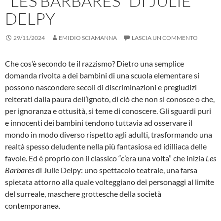
“LES BARBARES” DI JULIE
DELPY
29/11/2024
EMIDIO SCIAMANNA
LASCIA UN COMMENTO
Che cos’è secondo te il razzismo? Dietro una semplice
domanda rivolta a dei bambini di una scuola elementare si
possono nascondere secoli di discriminazioni e pregiudizi
reiterati dalla paura dell’ignoto, di ciò che non si conosce o che,
per ignoranza e ottusità, si teme di conoscere. Gli sguardi puri
e innocenti dei bambini tendono tuttavia ad osservare il
mondo in modo diverso rispetto agli adulti, trasformando una
realtà spesso deludente nella più fantasiosa ed idilliaca delle
favole. Ed è proprio con il classico “c’era una volta” che inizia
Les
Barbares
di Julie Delpy: uno spettacolo teatrale, una farsa
spietata attorno alla quale volteggiano dei personaggi al limite
del surreale, maschere grottesche della società
contemporanea.