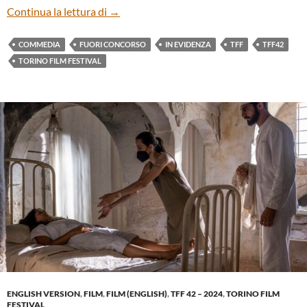
“LES BARBARES” DI JULIE DELPY
Continua la lettura di
→
COMMEDIA
FUORI CONCORSO
IN EVIDENZA
TFF
TFF42
TORINO FILM FESTIVAL
ENGLISH VERSION
,
FILM
,
FILM (ENGLISH)
,
TFF 42 – 2024
,
TORINO FILM
FESTIVAL