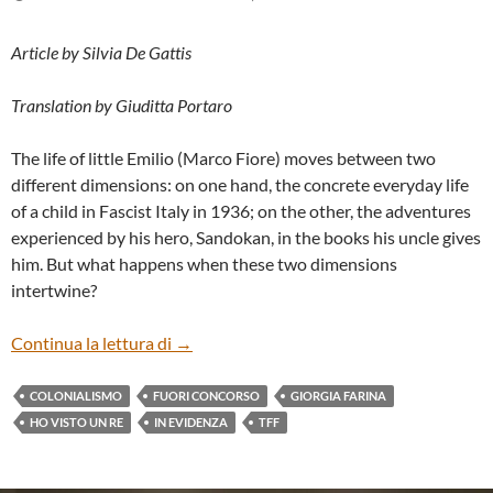
Article by Silvia De Gattis
Translation by Giuditta Portaro
The life of little Emilio (Marco Fiore) moves between two
different dimensions: on one hand, the concrete everyday life
of a child in Fascist Italy in 1936; on the other, the adventures
experienced by his hero, Sandokan, in the books his uncle gives
him. But what happens when these two dimensions
intertwine?
“HO VISTO UN RE”, BY GIORGIA FARINA
Continua la lettura di
→
COLONIALISMO
FUORI CONCORSO
GIORGIA FARINA
HO VISTO UN RE
IN EVIDENZA
TFF