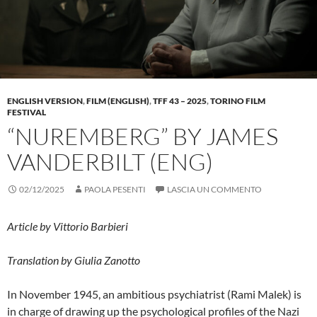
ENGLISH VERSION
,
FILM (ENGLISH)
,
TFF 43 – 2025
,
TORINO FILM
FESTIVAL
“NUREMBERG” BY JAMES
VANDERBILT (ENG)
02/12/2025
PAOLA PESENTI
LASCIA UN COMMENTO
Article by Vittorio Barbieri
Translation by Giulia Zanotto
In November 1945, an ambitious psychiatrist (Rami Malek) is
in charge of drawing up the psychological profiles of the Nazi