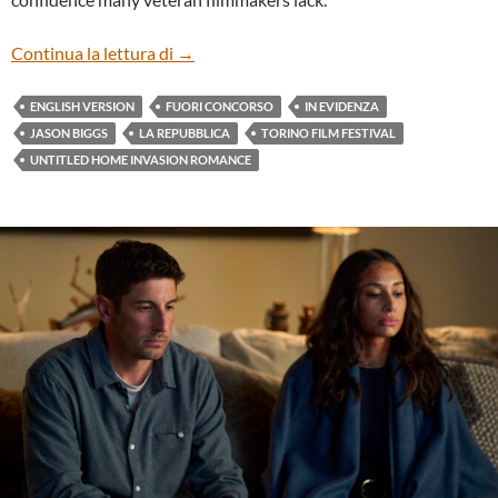
“UNTITLED HOME INVASION ROMANCE”
Continua la lettura di
→
ENGLISH VERSION
FUORI CONCORSO
IN EVIDENZA
JASON BIGGS
LA REPUBBLICA
TORINO FILM FESTIVAL
UNTITLED HOME INVASION ROMANCE