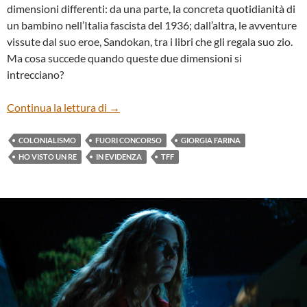
dimensioni differenti: da una parte, la concreta quotidianità di
un bambino nell’Italia fascista del 1936; dall’altra, le avventure
vissute dal suo eroe, Sandokan, tra i libri che gli regala suo zio.
Ma cosa succede quando queste due dimensioni si
intrecciano?
“HO VISTO UN RE” DI GIORGIA FARINA
Continua la lettura di
→
COLONIALISMO
FUORI CONCORSO
GIORGIA FARINA
HO VISTO UN RE
IN EVIDENZA
TFF