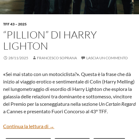
TFF 43 – 2025
“PILLION” DI HARRY
LIGHTON
28/11/2025
FRANCESCO SOPRANA
LASCIA UN COMMENTO
«
Sei mai stato con un motociclista?
».
Questa è la frase che dà
inizio al viaggio erotico e sentimentale di Colin (Harry Melling)
nel lungometraggio di esordio di Harry Lighton che esplora la
galassia delle relazioni tra dominante e sottomesso, vincitore
del Premio per la sceneggiatura nella sezione
Un Certain Regard
a Cannes e presentato Fuori Concorso al 43° TFF.
“PILLION” DI HARRY LIGHTON
Continua la lettura di
→