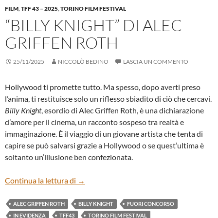
FILM
,
TFF 43 – 2025
,
TORINO FILM FESTIVAL
“BILLY KNIGHT” DI ALEC
GRIFFEN ROTH
25/11/2025
NICCOLÒ BEDINO
LASCIA UN COMMENTO
Hollywood ti promette tutto. Ma spesso, dopo averti preso
l’anima, ti restituisce solo un riflesso sbiadito di ciò che cercavi.
Billy Knight
, esordio di Alec Griffen Roth, è una dichiarazione
d’amore per il cinema, un racconto sospeso tra realtà e
immaginazione. È il viaggio di un giovane artista che tenta di
capire se può salvarsi grazie a Hollywood o se quest’ultima è
soltanto un’illusione ben confezionata.
“BILLY KNIGHT” DI ALEC GRIFFEN ROT
Continua la lettura di
→
ALEC GRIFFEN ROTH
BILLY KNIGHT
FUORI CONCORSO
IN EVIDENZA
TFF43
TORINO FILM FESTIVAL