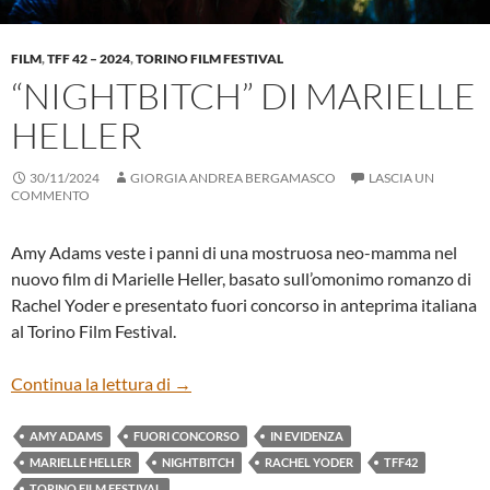
FILM
,
TFF 42 – 2024
,
TORINO FILM FESTIVAL
“NIGHTBITCH” DI MARIELLE
HELLER
30/11/2024
GIORGIA ANDREA BERGAMASCO
LASCIA UN
COMMENTO
Amy Adams veste i panni di una mostruosa neo-mamma nel
nuovo film di Marielle Heller, basato sull’omonimo romanzo di
Rachel Yoder e presentato fuori concorso in anteprima italiana
al Torino Film Festival.
“NIGHTBITCH” DI MARIELLE HELLER
Continua la lettura di
→
AMY ADAMS
FUORI CONCORSO
IN EVIDENZA
MARIELLE HELLER
NIGHTBITCH
RACHEL YODER
TFF42
TORINO FILM FESTIVAL