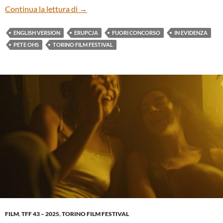
“ERUPCJA” BY PETE OHS (ENG)
Continua la lettura di
→
ENGLISH VERSION
ERUPCJA
FUORI CONCORSO
IN EVIDENZA
PETE OHS
TORINO FILM FESTIVAL
FILM
,
TFF 43 – 2025
,
TORINO FILM FESTIVAL