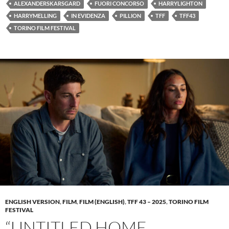
ALEXANDERSKARSGARD
FUORI CONCORSO
HARRYLIGHTON
HARRYMELLING
IN EVIDENZA
PILLION
TFF
TFF43
TORINO FILM FESTIVAL
ENGLISH VERSION
,
FILM
,
FILM (ENGLISH)
,
TFF 43 – 2025
,
TORINO FILM
FESTIVAL
“UNTITLED HOME