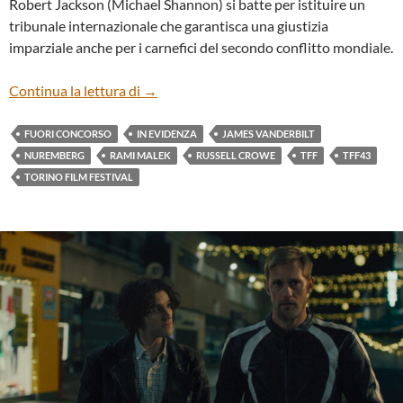
Robert Jackson (Michael Shannon) si batte per istituire un
tribunale internazionale che garantisca una giustizia
imparziale anche per i carnefici del secondo conflitto mondiale.
“NUREMBERG” DI JAMES VANDERBILT
Continua la lettura di
→
FUORI CONCORSO
IN EVIDENZA
JAMES VANDERBILT
NUREMBERG
RAMI MALEK
RUSSELL CROWE
TFF
TFF43
TORINO FILM FESTIVAL