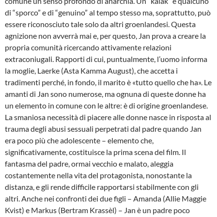
comune un senso profondo di anarchia. Un “kalak” è qualcuno
di “sporco” e di “genuino” al tempo stesso ma, soprattutto, può
essere riconosciuto tale solo da altri groenlandesi. Questa
agnizione non avverrà mai e, per questo, Jan prova a creare la
propria comunità ricercando attivamente relazioni
extraconiugali. Rapporti di cui, puntualmente, l’uomo informa
la moglie, Laerke (Asta Kamma August), che accetta i
tradimenti perché, in fondo, il marito è «tutto quello che ha». Le
amanti di Jan sono numerose, ma ognuna di queste donne ha
un elemento in comune con le altre: è di origine groenlandese.
La smaniosa necessità di piacere alle donne nasce in risposta al
trauma degli abusi sessuali perpetrati dal padre quando Jan
era poco più che adolescente – elemento che,
significativamente, costituisce la prima scena del film. Il
fantasma del padre, ormai vecchio e malato, aleggia
costantemente nella vita del protagonista, nonostante la
distanza, e gli rende difficile rapportarsi stabilmente con gli
altri. Anche nei confronti dei due figli – Amanda (Allie Maggie
Kvist) e Markus (Bertram Krassèl) – Jan è un padre poco