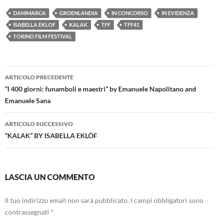
DANIMARCA
GROENLANDIA
IN CONCORSO
IN EVIDENZA
ISABELLA EKLOF
KALAK
TFF
TFF41
TORINO FILM FESTIVAL
Navigazione
ARTICOLO PRECEDENTE
articolo
“I 400 giorni: funamboli e maestri” by Emanuele Napolitano and
Emanuele Sana
ARTICOLO SUCCESSIVO
“KALAK” BY ISABELLA EKLÖF
LASCIA UN COMMENTO
Il tuo indirizzo email non sarà pubblicato.
I campi obbligatori sono
contrassegnati
*