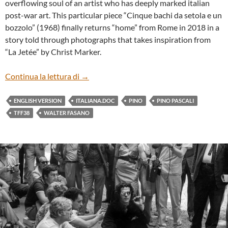
overflowing soul of an artist who has deeply marked italian
post-war art. This particular piece “Cinque bachi da setola e un
bozzolo” (1968) finally returns “home” from Rome in 2018 in a
story told through photographs that takes inspiration from
“La Jetée” by Christ Marker.
“PINO” BY WALTER FASANO
Continua la lettura di
→
ENGLISH VERSION
ITALIANA.DOC
PINO
PINO PASCALI
TFF38
WALTER FASANO