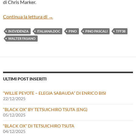
di Chris Marker.
“PINO” DI WALTER FASANO
Continua la lettura di
→
IN EVIDENZA
ITALIANA.DOC
PINO
PINO PASCALI
TFF38
WALTER FASANO
ULTIMI POST INSERITI
“WILLIE PEYOTE – ELEGIA SABAUDA” DI ENRICO BISI
22/12/2025
“BLACK OX” BY TETSUICHIRO TSUTA (ENG)
05/12/2025
“BLACK OX” DI TETSUICHIRO TSUTA
04/12/2025