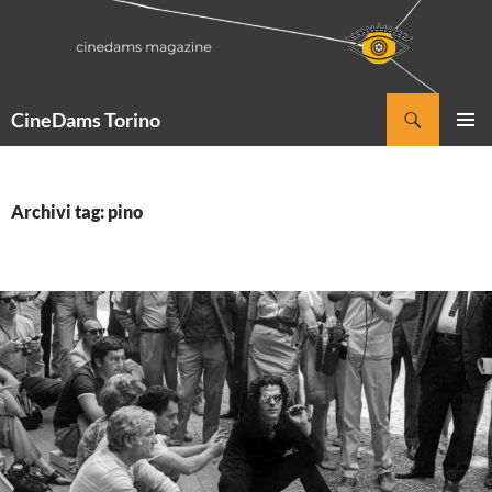
Vai
al
contenuto
Cerca
CineDams Torino
MENU
PRINCI
Archivi tag: pino