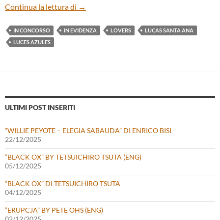
“LUCES AZULES (BLUE LIGHTS)” DI LU
Continua la lettura di
→
IN CONCORSO
IN EVIDENZA
LOVERS
LUCAS SANTA ANA
LUCES AZULES
ULTIMI POST INSERITI
“WILLIE PEYOTE – ELEGIA SABAUDA” DI ENRICO BISI
22/12/2025
“BLACK OX” BY TETSUICHIRO TSUTA (ENG)
05/12/2025
“BLACK OX” DI TETSUICHIRO TSUTA
04/12/2025
“ERUPCJA” BY PETE OHS (ENG)
02/12/2025