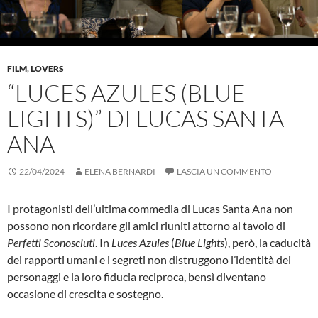
FILM
,
LOVERS
“LUCES AZULES (BLUE
LIGHTS)” DI LUCAS SANTA
ANA
22/04/2024
ELENA BERNARDI
LASCIA UN COMMENTO
I protagonisti dell’ultima commedia di Lucas Santa Ana non
possono non ricordare gli amici riuniti attorno al tavolo di
Perfetti Sconosciuti
. In
Luces Azules
(
Blue Lights
), però, la caducità
dei rapporti umani e i segreti non distruggono l’identità dei
personaggi e la loro fiducia reciproca, bensì diventano
occasione di crescita e sostegno.