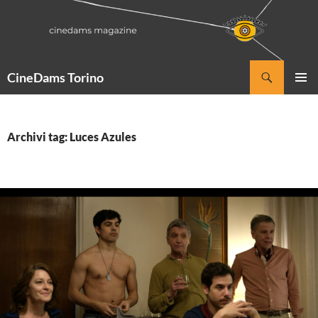
Vai
al
contenuto
Cerca
CineDams Torino
MENU
PRINCI
Archivi tag: Luces Azules