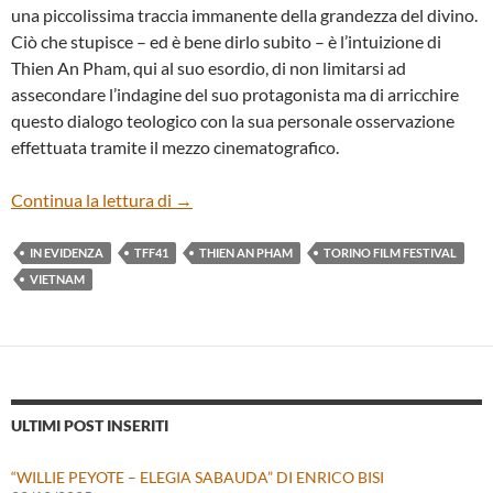
una piccolissima traccia immanente della grandezza del divino.
Ciò che stupisce – ed è bene dirlo subito – è l’intuizione di
Thien An Pham, qui al suo esordio, di non limitarsi ad
assecondare l’indagine del suo protagonista ma di arricchire
questo dialogo teologico con la sua personale osservazione
effettuata tramite il mezzo cinematografico.
“INSIDE THE YELLOW COCOON SHELL”
Continua la lettura di
→
IN EVIDENZA
TFF41
THIEN AN PHAM
TORINO FILM FESTIVAL
VIETNAM
ULTIMI POST INSERITI
“WILLIE PEYOTE – ELEGIA SABAUDA” DI ENRICO BISI