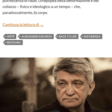
putrescenza di
Faust
. Un’epopea della deformazione e del
collasso – fisico e ideologico a un tempo – che,
paradossalmente,
fa
corpo
.
“MOLOCH”, DI ALEKSANDR SOKUROV
Continua la lettura di
→
39TFF
ALEKSANDR SOKUROV
BACK TO LIFE
IN EVIDENZA
RESTAURO