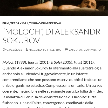
FILM
,
TFF 39 - 2021
,
TORINO FILM FESTIVAL
“MOLOCH”, DI ALEKSANDR
SOKUROV
03/12/2021
NICCOLO BUTTIGLIERO
LASCIA UN COMMENTO
Moloch
(1999),
Taurus
(2001),
Il Sole
(2005),
Faust
(2011).
Quando Aleksandr Sokurov fa riferimento alla sua tetralogia,
anche solo alludendovi fuggevolmente, in un istante
comprendiamo che non possono esservi dubbi: si tratta di un
unico organismo estetico. Complesso, ma unitario. Un
corpus
coerente, inscindibile nelle sue singole parti. La follia di Hitler,
la malattia di Lenin, la de-divinizzazione di Hirohito: tutte
fluiscono l’una nell’altra, convergendo, coadiuvate dalla