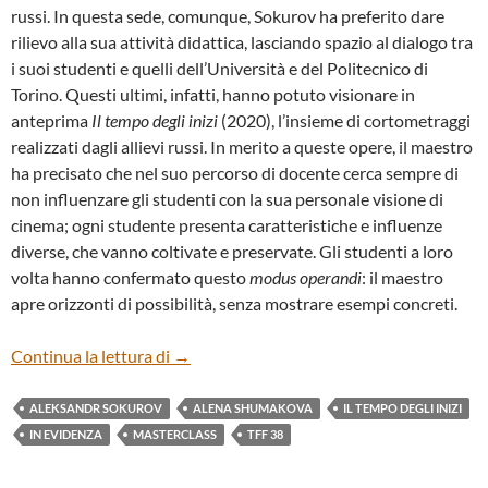
russi. In questa sede, comunque, Sokurov ha preferito dare
rilievo alla sua attività didattica, lasciando spazio al dialogo tra
i suoi studenti e quelli dell’Università e del Politecnico di
Torino. Questi ultimi, infatti, hanno potuto visionare in
anteprima
Il tempo degli inizi
(2020), l’insieme di cortometraggi
realizzati dagli allievi russi. In merito a queste opere, il maestro
ha precisato che nel suo percorso di docente cerca sempre di
non influenzare gli studenti con la sua personale visione di
cinema; ogni studente presenta caratteristiche e influenze
diverse, che vanno coltivate e preservate. Gli studenti a loro
volta hanno confermato questo
modus operandi
: il maestro
apre orizzonti di possibilità, senza mostrare esempi concreti.
MASTERCLASS. “SPEDIZIONE TORINESE
Continua la lettura di
→
ALEKSANDR SOKUROV
ALENA SHUMAKOVA
IL TEMPO DEGLI INIZI
IN EVIDENZA
MASTERCLASS
TFF 38