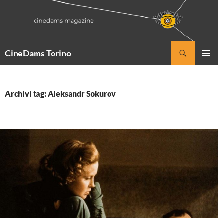
Vai
al
contenuto
Cerca
CineDams Torino
MENU
PRINCI
Archivi tag: Aleksandr Sokurov