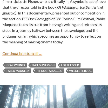
film critic Lotte Eisner, who is critically ill. A symbolic act of love
that the director told in the book
Of Walking on Ice
(
Sentieri nel
ghiaccio
). In this documentary, presented out of competition in
the section
TFF Doc Paesaggio
of 38° Torino Film Festival, Pablo
Maqueda takes its cue from Herzog’s writing and retraces its
steps in a journey halfway between the travelogue and the
bildungsroman, which becomes an opportunity to reflect on
the meaning of making cinema today.
“DEAR WERNER (WALKING ON CINEMA
Continua la lettura di
→
DEAR WERNER
ENGLISH VERSION
LOTTE EISNER
PABLO MAQUEDA
TFF DOC PAESAGGIO
WERNER HERZOG