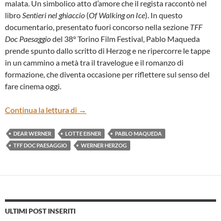
malata. Un simbolico atto d’amore che il regista raccontò nel
libro
Sentieri nel ghiaccio
(
Of Walking on Ice
). In questo
documentario, presentato fuori concorso nella sezione
TFF
Doc Paesaggio
del 38° Torino Film Festival, Pablo Maqueda
prende spunto dallo scritto di Herzog e ne ripercorre le tappe
in un cammino a metà tra il travelogue e il romanzo di
formazione, che diventa occasione per riflettere sul senso del
fare cinema oggi.
“DEAR WERNER (WALKING ON CINEMA
Continua la lettura di
→
DEAR WERNER
LOTTE EISNER
PABLO MAQUEDA
TFF DOC PAESAGGIO
WERNER HERZOG
ULTIMI POST INSERITI