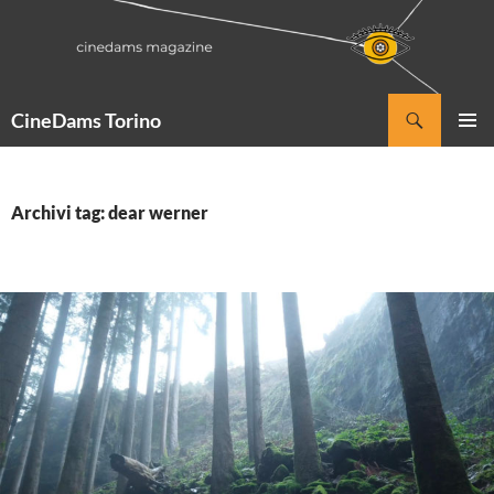
Vai
al
contenuto
Cerca
CineDams Torino
MENU
PRINCI
Archivi tag: dear werner