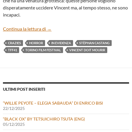
che ha una venatura grottesca: queste persone vogliono
disperatamente uccidere Vincent ma, al tempo stesso, ne sono
incapaci.
“VINCENT DOIT MOURIR” DI STÈPHAN
Continua la lettura di
→
CRAZIES
HORROR
IN EVIDENZA
STÈPHAN CASTANG
TFF41
TORINO FILM FESTIVAL
VINCENT DOIT MOURIR
ULTIMI POST INSERITI
“WILLIE PEYOTE – ELEGIA SABAUDA” DI ENRICO BISI
22/12/2025
“BLACK OX” BY TETSUICHIRO TSUTA (ENG)
05/12/2025