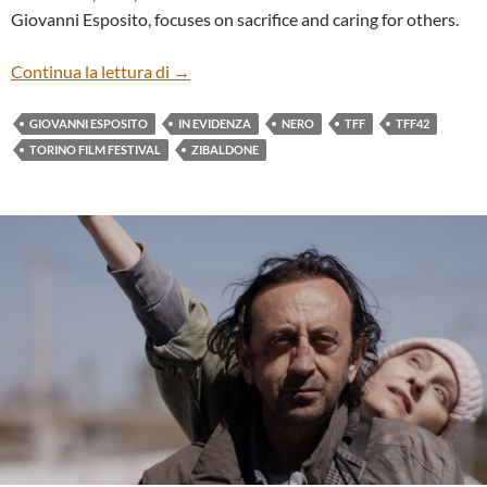
Giovanni Esposito, focuses on sacrifice and caring for others.
“NERO” BY GIOVANNI ESPOSITO
Continua la lettura di
→
GIOVANNI ESPOSITO
IN EVIDENZA
NERO
TFF
TFF42
TORINO FILM FESTIVAL
ZIBALDONE