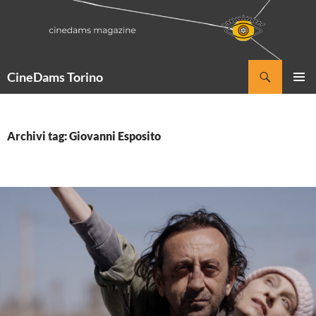
Vai
al
contenuto
Cerca
CineDams Torino
MENU
PRINCI
Archivi tag: Giovanni Esposito