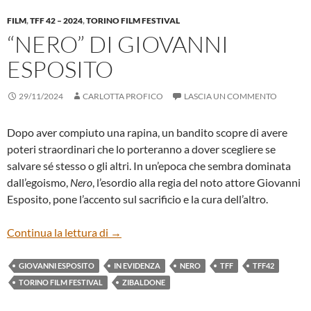
FILM
,
TFF 42 – 2024
,
TORINO FILM FESTIVAL
“NERO” DI GIOVANNI
ESPOSITO
29/11/2024
CARLOTTA PROFICO
LASCIA UN COMMENTO
Dopo aver compiuto una rapina, un bandito scopre di avere
poteri straordinari che lo porteranno a dover scegliere se
salvare sé stesso o gli altri. In un’epoca che sembra dominata
dall’egoismo,
Nero
, l’esordio alla regia del noto attore Giovanni
Esposito, pone l’accento sul sacrificio e la cura dell’altro.
“NERO” DI GIOVANNI ESPOSITO
Continua la lettura di
→
GIOVANNI ESPOSITO
IN EVIDENZA
NERO
TFF
TFF42
TORINO FILM FESTIVAL
ZIBALDONE