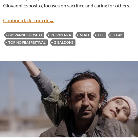
Giovanni Esposito, focuses on sacrifice and caring for others.
“NERO” BY GIOVANNI ESPOSITO
Continua la lettura di
→
GIOVANNI ESPOSITO
IN EVIDENZA
NERO
TFF
TFF42
TORINO FILM FESTIVAL
ZIBALDONE