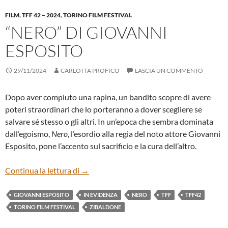
FILM
,
TFF 42 – 2024
,
TORINO FILM FESTIVAL
“NERO” DI GIOVANNI
ESPOSITO
29/11/2024
CARLOTTA PROFICO
LASCIA UN COMMENTO
Dopo aver compiuto una rapina, un bandito scopre di avere
poteri straordinari che lo porteranno a dover scegliere se
salvare sé stesso o gli altri. In un’epoca che sembra dominata
dall’egoismo,
Nero
, l’esordio alla regia del noto attore Giovanni
Esposito, pone l’accento sul sacrificio e la cura dell’altro.
“NERO” DI GIOVANNI ESPOSITO
Continua la lettura di
→
GIOVANNI ESPOSITO
IN EVIDENZA
NERO
TFF
TFF42
TORINO FILM FESTIVAL
ZIBALDONE