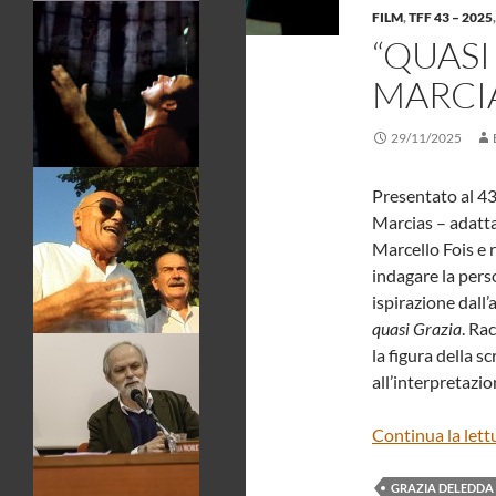
FILM
,
TFF 43 – 2025
“QUASI
MARCI
29/11/2025
Presentato al 43
Marcias – adatt
Marcello Fois e 
indagare la perso
ispirazione dall
quasi Grazia
. Ra
la figura della s
all’interpretazi
Continua la lett
GRAZIA DELEDDA