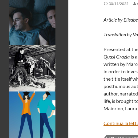
30/11/2025
Article by Elisabe
Translation by V
Presented at th
Quasi Grazia
is 
written by Marc
in order to inve
the title itself 
posthumous auto
author, narrate
life, is brought
Maiorino, Laura
Continua la lett
ENGLISH VERSION