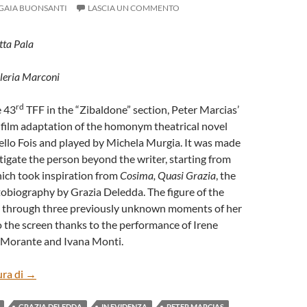
GAIA BUONSANTI
LASCIA UN COMMENTO
tta Pala
aleria Marconi
rd
e 43
TFF in the “Zibaldone” section, Peter Marcias’
a film adaptation of the homonym theatrical novel
ello Fois and played by Michela Murgia. It was made
stigate the person beyond the writer, starting from
which took inspiration from
Cosima, Quasi Grazia
, the
biography by Grazia Deledda. The figure of the
d through three previously unknown moments of her
 to the screen thanks to the performance of Irene
 Morante and Ivana Monti.
“QUASI GRAZIA” BY PETER MARCIAS (ENG)
ura di
→
GRAZIA DELEDDA
IN EVIDENZA
PETER MARCIAS