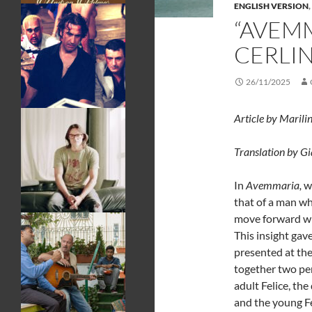
ENGLISH VERSION
,
“AVEM
CERLIN
26/11/2025
Article by
Marili
Translation by Gi
In
Avemmaria,
wh
that of a man wh
move forward wi
This insight gave
presented at the
together two per
adult Felice, the
and the young Fe