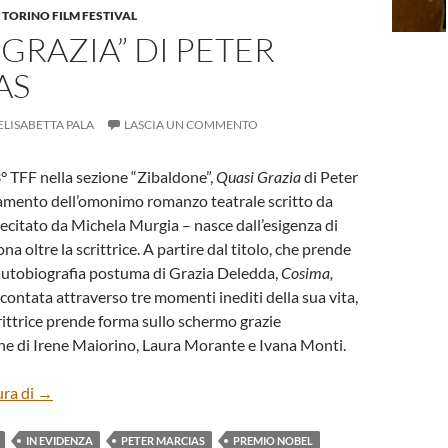
,
TORINO FILM FESTIVAL
 GRAZIA” DI PETER
AS
ELISABETTA PALA
LASCIA UN COMMENTO
° TFF nella sezione “Zibaldone”,
Quasi Grazia
di Peter
amento dell’omonimo romanzo teatrale scritto da
recitato da Michela Murgia – nasce dall’esigenza di
na oltre la scrittrice. A partire dal titolo, che prende
’autobiografia postuma di Grazia Deledda,
Cosima,
ccontata attraverso tre momenti inediti della sua vita,
crittrice prende forma sullo schermo grazie
one di Irene Maiorino, Laura Morante e Ivana Monti.
“QUASI GRAZIA” DI PETER MARCIAS
ura di
→
IN EVIDENZA
PETER MARCIAS
PREMIO NOBEL