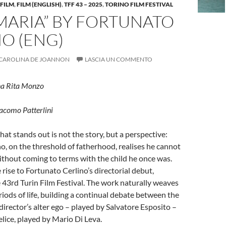
FILM
,
FILM (ENGLISH)
,
TFF 43 – 2025
,
TORINO FILM FESTIVAL
MARIA” BY FORTUNATO
O (ENG)
CAROLINA DE JOANNON
LASCIA UN COMMENTO
na Rita Monzo
acomo Patterlini
at stands out is not the story, but a perspective:
o, on the threshold of fatherhood, realises he cannot
thout coming to terms with the child he once was.
 rise to Fortunato Cerlino’s directorial debut,
 43rd Turin Film Festival. The work naturally weaves
iods of life, building a continual debate between the
 director’s alter ego – played by Salvatore Esposito –
lice, played by Mario Di Leva.