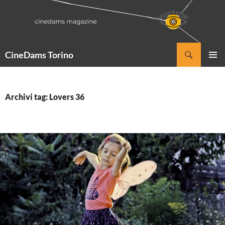
Vai
al
contenuto
Cerca
CineDams Torino
MENU
PRINCI
Archivi tag: Lovers 36