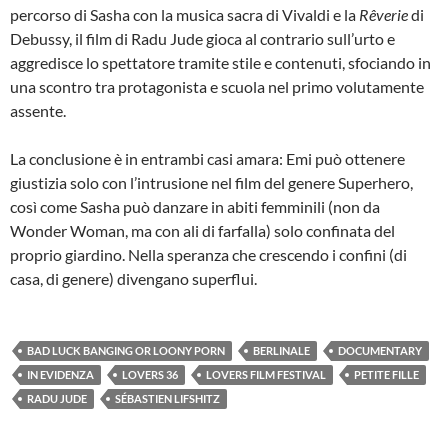
percorso di Sasha con la musica sacra di Vivaldi e la
R
ê
v
erie
di
Debussy, il film di Radu Jude gioca al contrario sull’urto e
aggredisce lo spettatore tramite stile e contenuti, sfociando in
una scontro tra protagonista e scuola nel primo volutamente
assente.
La conclusione è in entrambi casi amara: Emi può ottenere
giustizia solo con l’intrusione nel film del genere Superhero,
così come Sasha può danzare in abiti femminili (non da
Wonder Woman, ma con ali di farfalla) solo confinata del
proprio giardino. Nella speranza che crescendo i confini (di
casa, di genere) divengano superflui.
BAD LUCK BANGING OR LOONY PORN
BERLINALE
DOCUMENTARY
IN EVIDENZA
LOVERS 36
LOVERS FILM FESTIVAL
PETITE FILLE
RADU JUDE
SÉBASTIEN LIFSHITZ