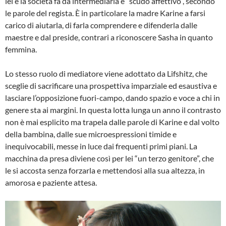
lei e la società fa da intermediaria e “scudo affettivo”, secondo
le parole del regista. È in particolare la madre Karine a farsi
carico di aiutarla, di farla comprendere e difenderla dalle
maestre e dal preside, contrari a riconoscere Sasha in quanto
femmina.
Lo stesso ruolo di mediatore viene adottato da Lifshitz, che
sceglie di sacrificare una prospettiva imparziale ed esaustiva e
lasciare l’opposizione fuori-campo, dando spazio e voce a chi in
genere sta ai margini. In questa lotta lunga un anno il contrasto
non è mai esplicito ma trapela dalle parole di Karine e dal volto
della bambina, dalle sue microespressioni timide e
inequivocabili, messe in luce dai frequenti primi piani. La
macchina da presa diviene così per lei “un terzo genitore”, che
le si accosta senza forzarla e mettendosi alla sua altezza, in
amorosa e paziente attesa.