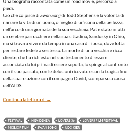
Una biografia raccontata come un road movie, percorso a
piedi.
Ciò che colpisce di
Swan Song
di Todd Stephens è la volontà di
narrare la vita di un uomo, o meglio di un’icona della bellezza,
nell’arco di una giornata della sua vecchiaia. Pat è stato infatti
un celebre parrucchiere nella sua cittadina, Sandusky in Ohio,
ma si trova a vivere da tempo in una casa di riposo, dove lotta
per restare fedele a se stesso. La morte di una vecchia e ricca
cliente, che ha richiesto nel suo testamento di essere
acconciata da lui prima di essere sepolta, lo spinge al confronto
con il suo passato, con le delusioni ricevute e con la tragica fine
della sua relazione con il compagno David, scomparso a causa
dell’AIDS.
“SWAN SONG” DI TODD STEPHENS
Continua la lettura di
→
FESTIVAL
IN EVIDENZA
LOVERS 36
LOVERS FILM FESTIVAL
MIGLIOR FILM
SWAN SONG
UDO KIER