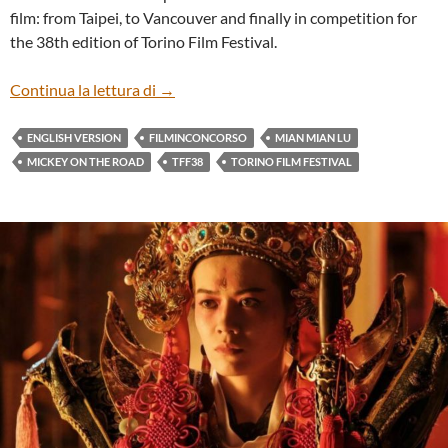
film: from Taipei, to Vancouver and finally in competition for
the 38th edition of Torino Film Festival.
“MICKEY ON THE ROAD” BY MIAN MIA
Continua la lettura di
→
ENGLISH VERSION
FILMINCONCORSO
MIAN MIAN LU
MICKEY ON THE ROAD
TFF38
TORINO FILM FESTIVAL