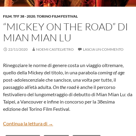
FILM
,
TFF 38 - 2020
,
TORINO FILM FESTIVAL
“MICKEY ON THE ROAD” DI
MIAN MIAN LU
22/11/2020
NOEMI CASTELVETRO
LASCIA UN COMMENTO
Rinegoziare le norme di genere costa un viaggio oltremare,
quello della Mickey del titolo, in una parabola
coming of age
post-adolescenziale che sancisce, una volta per tutte, il
passaggio all’età adulta.
On the road
è anche il percorso
festivaliero del lungometraggio di debutto di Mian Mian Lu: da
Taipei, a Vancouver e infine in concorso per la 38esima
edizione del Torino Film Festival.
“MICKEY ON THE ROAD” DI MIAN MIA
Continua la lettura di
→