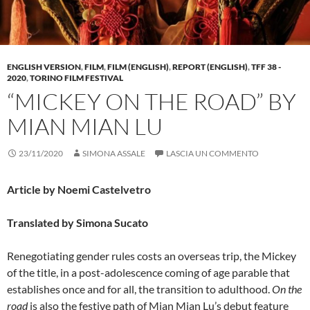
ENGLISH VERSION
,
FILM
,
FILM (ENGLISH)
,
REPORT (ENGLISH)
,
TFF 38 -
2020
,
TORINO FILM FESTIVAL
“MICKEY ON THE ROAD” BY
MIAN MIAN LU
23/11/2020
SIMONA ASSALE
LASCIA UN COMMENTO
Article by Noemi Castelvetro
Translated by Simona Sucato
Renegotiating gender rules costs an overseas trip, the Mickey
of the title, in a post-adolescence coming of age parable that
establishes once and for all, the transition to adulthood.
On the
road
is also the festive path of Mian Mian Lu’s debut feature