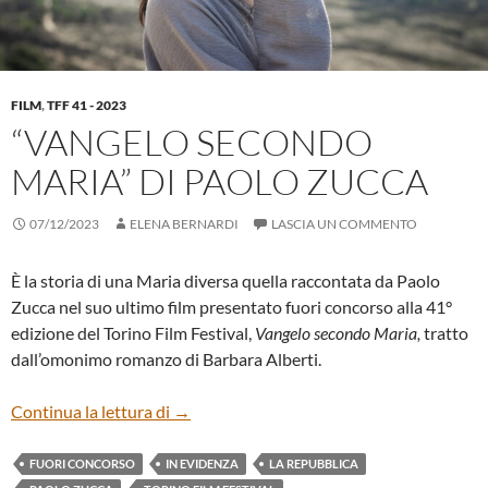
FILM
,
TFF 41 - 2023
“VANGELO SECONDO
MARIA” DI PAOLO ZUCCA
07/12/2023
ELENA BERNARDI
LASCIA UN COMMENTO
È la storia di una Maria diversa quella raccontata da Paolo
Zucca nel suo ultimo film presentato fuori concorso alla 41°
edizione del Torino Film Festival,
Vangelo secondo Maria,
tratto
dall’omonimo romanzo di Barbara Alberti.
“VANGELO SECONDO MARIA” DI PAOL
Continua la lettura di
→
FUORI CONCORSO
IN EVIDENZA
LA REPUBBLICA