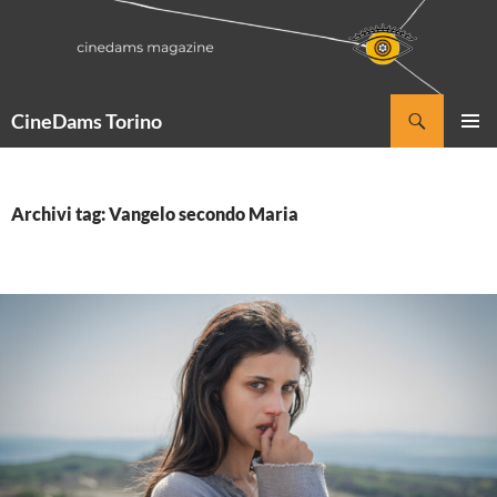
Vai
al
contenuto
Cerca
CineDams Torino
MENU
PRINCI
Archivi tag: Vangelo secondo Maria