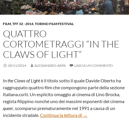
FILM
,
TFF 32 - 2014
,
TORINO FILM FESTIVAL
QUATTRO
CORTOMETRAGGI “IN THE
CLAWS OF LIGHT”
28/11/2014
ALESSANDRO ARPA
LASCIA UN COMMENTO
In the Claws of Light
è il titolo sotto il quale Davide Oberto ha
raggruppato quattro film che compongono parte della sezione
Italiana.corti. Un esplicito omaggio al cinema di Lino Brocka,
regista filippino nonché uno dei massimi esponenti del cinema
queer
, scomparso prematuramente nel 1991 a causa di un
Quattro cortometraggi “
incidente stradale.
Continua la lettura di
→