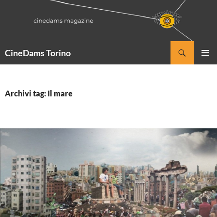
Vai
al
contenuto
Cerca
CineDams Torino
MENU
PRINCI
Archivi tag: Il mare