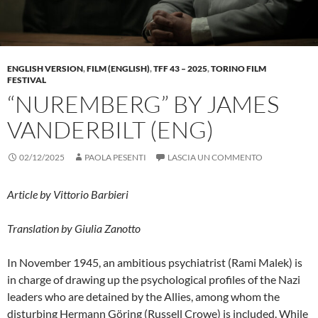
ENGLISH VERSION
,
FILM (ENGLISH)
,
TFF 43 – 2025
,
TORINO FILM
FESTIVAL
“NUREMBERG” BY JAMES
VANDERBILT (ENG)
02/12/2025
PAOLA PESENTI
LASCIA UN COMMENTO
Article by Vittorio Barbieri
Translation by Giulia Zanotto
In November 1945, an ambitious psychiatrist (Rami Malek) is
in charge of drawing up the psychological profiles of the Nazi
leaders who are detained by the Allies, among whom the
disturbing Hermann Göring (Russell Crowe) is included. While