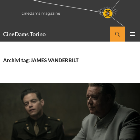
Vai
al
contenuto
Cerca
CineDams Torino
MENU
PRINCI
Archivi tag: JAMES VANDERBILT