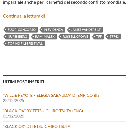
imparziale anche per i carnefici del secondo conflitto mondiale.
“NUREMBERG” DI JAMES VANDERBILT
Continua la lettura di
→
FUORI CONCORSO
IN EVIDENZA
JAMES VANDERBILT
NUREMBERG
RAMI MALEK
RUSSELL CROWE
TFF
TFF43
TORINO FILM FESTIVAL
ULTIMI POST INSERITI
“WILLIE PEYOTE – ELEGIA SABAUDA” DI ENRICO BISI
22/12/2025
“BLACK OX” BY TETSUICHIRO TSUTA (ENG)
05/12/2025
“BLACK OX” DI TETSUICHIRO TSUTA