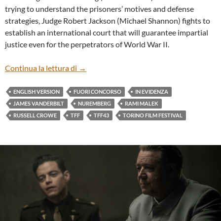
trying to understand the prisoners’ motives and defense
strategies, Judge Robert Jackson (Michael Shannon) fights to
establish an international court that will guarantee impartial
justice even for the perpetrators of World War II.
“NUREMBERG” BY JAMES VANDERBILT 
Continua la lettura di
→
ENGLISH VERSION
FUORI CONCORSO
IN EVIDENZA
JAMES VANDERBILT
NUREMBERG
RAMI MALEK
RUSSELL CROWE
TFF
TFF43
TORINO FILM FESTIVAL