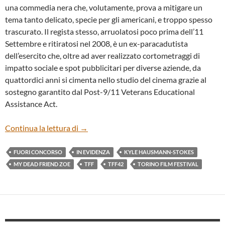
una commedia nera che, volutamente, prova a mitigare un
tema tanto delicato, specie per gli americani, e troppo spesso
trascurato. Il regista stesso, arruolatosi poco prima dell’11
Settembre e ritiratosi nel 2008, è un ex-paracadutista
dell’esercito che, oltre ad aver realizzato cortometraggi di
impatto sociale e spot pubblicitari per diverse aziende, da
quattordici anni si cimenta nello studio del cinema grazie al
sostegno garantito dal Post-9/11 Veterans Educational
Assistance Act.
“MY DEAD FRIEND ZOE” DI KYLE HA
Continua la lettura di
→
FUORI CONCORSO
IN EVIDENZA
KYLE HAUSMANN-STOKES
MY DEAD FRIEND ZOE
TFF
TFF42
TORINO FILM FESTIVAL