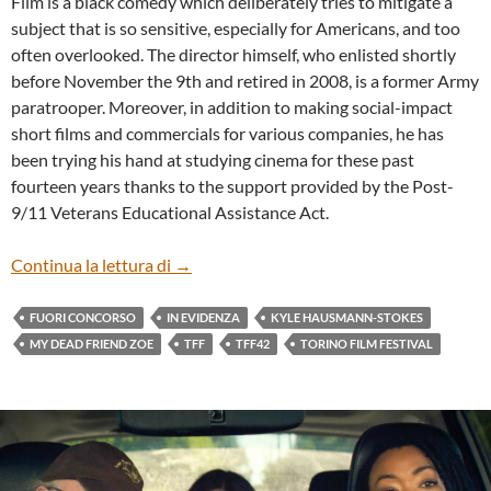
Film is a black comedy which deliberately tries to mitigate a
subject that is so sensitive, especially for Americans, and too
often overlooked. The director himself, who enlisted shortly
before November the 9th and retired in 2008, is a former Army
paratrooper. Moreover, in addition to making social-impact
short films and commercials for various companies, he has
been trying his hand at studying cinema for these past
fourteen years thanks to the support provided by the Post-
9/11 Veterans Educational Assistance Act.
“MY DEAD FRIEND ZOE” BY KYLE HA
Continua la lettura di
→
FUORI CONCORSO
IN EVIDENZA
KYLE HAUSMANN-STOKES
MY DEAD FRIEND ZOE
TFF
TFF42
TORINO FILM FESTIVAL