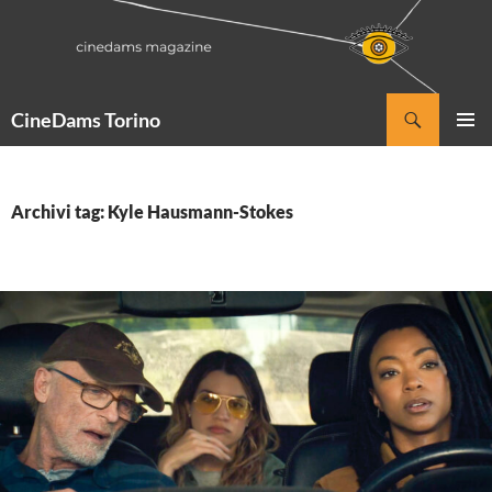
Vai
al
contenuto
Cerca
CineDams Torino
MENU
PRINCI
Archivi tag: Kyle Hausmann-Stokes