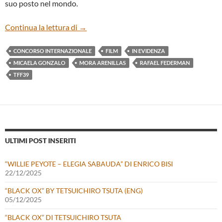
suo posto nel mondo.
“LA CHICA NUEVA” DI MICAELA GONZ
Continua la lettura di
→
CONCORSO INTERNAZIONALE
FILM
IN EVIDENZA
MICAELA GONZALO
MORA ARENILLAS
RAFAEL FEDERMAN
TFF39
ULTIMI POST INSERITI
“WILLIE PEYOTE – ELEGIA SABAUDA” DI ENRICO BISI
22/12/2025
“BLACK OX” BY TETSUICHIRO TSUTA (ENG)
05/12/2025
“BLACK OX” DI TETSUICHIRO TSUTA