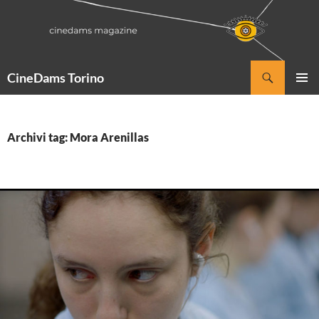
Vai
al
contenuto
Cerca
CineDams Torino
MENU
PRINCI
Archivi tag: Mora Arenillas