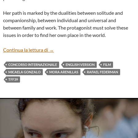
Her path is marked by the dualities between solitude and
companionship, between individual and universal and
between family and work. The protagonist must solve these
issues in order to find her own place in the world.
“LA CHICA NUEVA” BY MICAELA GONZ
Continua la lettura di
→
CONCORSO INTERNAZIONALE
ENGLISH VERSION
FILM
MICAELA GONZALO
MORA ARENILLAS
RAFAEL FEDERMAN
TFF39