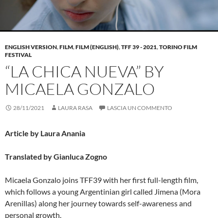
ENGLISH VERSION
,
FILM
,
FILM (ENGLISH)
,
TFF 39 - 2021
,
TORINO FILM
FESTIVAL
“LA CHICA NUEVA” BY
MICAELA GONZALO
28/11/2021
LAURA RASA
LASCIA UN COMMENTO
Article by Laura Anania
Translated by Gianluca Zogno
Micaela Gonzalo joins TFF39 with her first full-length film,
which follows a young Argentinian girl called Jimena (Mora
Arenillas) along her journey towards self-awareness and
personal growth.