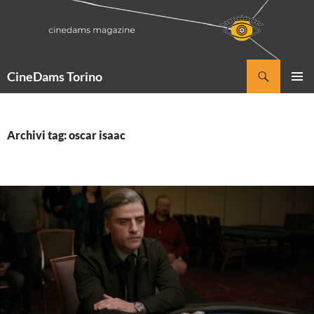
Vai
al
contenuto
Cerca
CineDams Torino
MENU
PRINCI
Archivi tag: oscar isaac