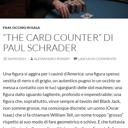
FILM
,
OCCHIO IN SALA
“THE CARD COUNTER” DI
PAUL SCHRADER
06/09/2021
ALESSANDRO POMATI
LASCIA UN COMMENTO
Una figura si aggira per i casinò d’America: una figura spesso
vestita di nero o di grigio, un autentico pugno in un occhio se
messa a contatto con le luci sgargianti delle
slot machines
; una
figura dallo sguardo tagliente, profondo e impenetrabile; una
figura che, soprattutto, vince sempre al tavolo del Black Jack,
non somme grosse, ma comunque discrete; un uomo (Oscar
Isaac) che si fa chiamare William Tell, un nome troppo “grosso”
rispetto al suo modo di fare geometrico e schivo. E che tuttavia