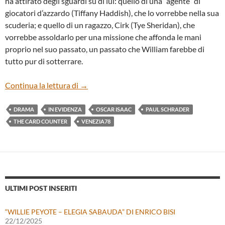
ha attirato degli sguardi su di lui: quello di una “agente” di
giocatori d’azzardo (Tiffany Haddish), che lo vorrebbe nella sua
scuderia; e quello di un ragazzo, Cirk (Tye Sheridan), che
vorrebbe assoldarlo per una missione che affonda le mani
proprio nel suo passato, un passato che William farebbe di
tutto pur di sotterrare.
“THE CARD COUNTER” DI PAUL SCHRA
Continua la lettura di
→
DRAMA
IN EVIDENZA
OSCAR ISAAC
PAUL SCHRADER
THE CARD COUNTER
VENEZIA78
ULTIMI POST INSERITI
“WILLIE PEYOTE – ELEGIA SABAUDA” DI ENRICO BISI
22/12/2025