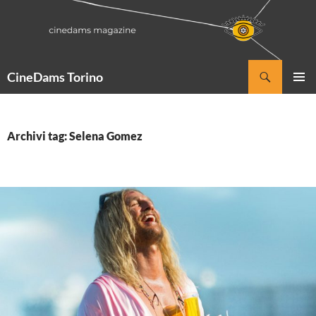
Vai
al
contenuto
Cerca
CineDams Torino
MENU
PRINCI
Archivi tag: Selena Gomez