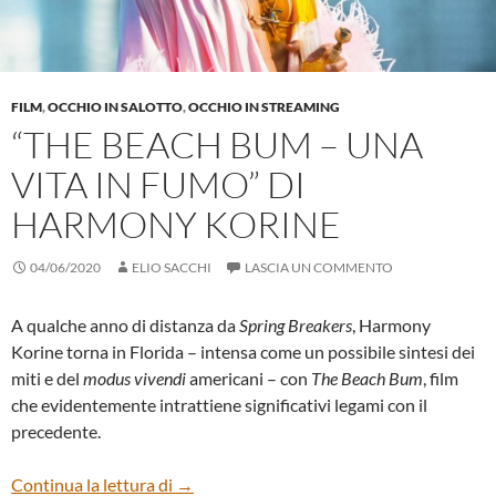
FILM
,
OCCHIO IN SALOTTO
,
OCCHIO IN STREAMING
“THE BEACH BUM – UNA
VITA IN FUMO” DI
HARMONY KORINE
04/06/2020
ELIO SACCHI
LASCIA UN COMMENTO
A qualche anno di distanza da
Spring Breakers
, Harmony
Korine torna in Florida – intensa come un possibile sintesi dei
miti e del
modus vivendi
americani – con
The Beach Bum
, film
che evidentemente intrattiene significativi legami con il
precedente.
“THE BEACH BUM – UNA VITA IN FUM
Continua la lettura di
→