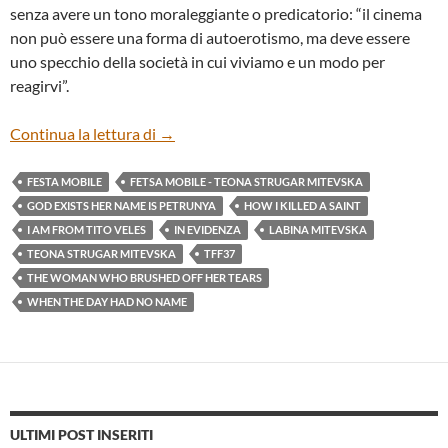
senza avere un tono moraleggiante o predicatorio: “il cinema
non può essere una forma di autoerotismo, ma deve essere
uno specchio della società in cui viviamo e un modo per
reagirvi”.
“GOD EXISTS, HER NAME IS PETRUNYA
Continua la lettura di
→
FESTA MOBILE
FETSA MOBILE - TEONA STRUGAR MITEVSKA
GOD EXISTS HER NAME IS PETRUNYA
HOW I KILLED A SAINT
I AM FROM TITO VELES
IN EVIDENZA
LABINA MITEVSKA
TEONA STRUGAR MITEVSKA
TFF37
THE WOMAN WHO BRUSHED OFF HER TEARS
WHEN THE DAY HAD NO NAME
ULTIMI POST INSERITI