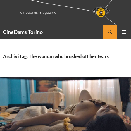
Vai
al
contenuto
Cerca
CineDams Torino
MENU
PRINCI
Archivi tag: The woman who brushed off her tears