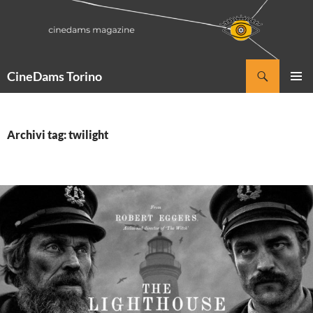
Vai
al
contenuto
Cerca
CineDams Torino
MENU
PRINCI
Archivi tag: twilight