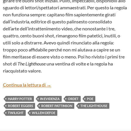
girare tre buoni shot iniziali. Puliti, impeccabili, disponibili allo
sguardo di lettori/spettatori ammaestrati. Per questo la regola
non funziona sempre: capitano film sapientemente girati
dall’industria, editrice di questo palinsesto consolidato
dell’arte dell’intrattenimento video, che nonostante i tre,
quattro, cento buoni shot, rimangono film patetici, inutili, o
utili solo a distrarre. Avevo quindi rinunciato alla regola:
troppo poco affidabile perché non mi aiutava a capire se un
film meritasse di essere visto o meno. Poi ho rivisto i primi tre
shot di
The Lighthouse
una ventina di volte e la regola ha
riacquistato valore.
“THE LIGHTHOUSE” DI ROBERT EGGER
Continua la lettura di
→
HARRY POTTER
IN EVIDENZA
ORDET
POE
ROBERT EGGERS
ROBERT PATTINSON
THE LIGHTHOUSE
TWILIGHT
WILLEM DEFOE