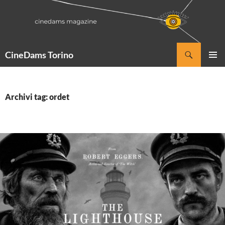
Vai
al
contenuto
Cerca
CineDams Torino
MENU
PRINCI
Archivi tag: ordet