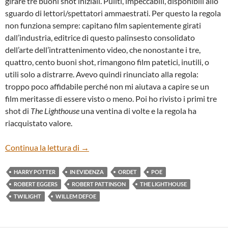
girare tre buoni shot iniziali. Puliti, impeccabili, disponibili allo
sguardo di lettori/spettatori ammaestrati. Per questo la regola
non funziona sempre: capitano film sapientemente girati
dall’industria, editrice di questo palinsesto consolidato
dell’arte dell’intrattenimento video, che nonostante i tre,
quattro, cento buoni shot, rimangono film patetici, inutili, o
utili solo a distrarre. Avevo quindi rinunciato alla regola:
troppo poco affidabile perché non mi aiutava a capire se un
film meritasse di essere visto o meno. Poi ho rivisto i primi tre
shot di
The Lighthouse
una ventina di volte e la regola ha
riacquistato valore.
“THE LIGHTHOUSE” DI ROBERT EGGER
Continua la lettura di
→
HARRY POTTER
IN EVIDENZA
ORDET
POE
ROBERT EGGERS
ROBERT PATTINSON
THE LIGHTHOUSE
TWILIGHT
WILLEM DEFOE