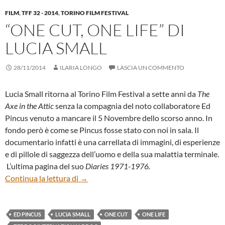
FILM
,
TFF 32 - 2014
,
TORINO FILM FESTIVAL
“ONE CUT, ONE LIFE” DI
LUCIA SMALL
28/11/2014
ILARIA LONGO
LASCIA UN COMMENTO
Lucia Small ritorna al Torino Film Festival a sette anni da
The
Axe in the Attic
senza la compagnia del noto collaboratore Ed
Pincus venuto a mancare il 5 Novembre dello scorso anno. In
fondo però è come se Pincus fosse stato con noi in sala. Il
documentario infatti è una carrellata di immagini, di esperienze
e di pillole di saggezza dell’uomo e della sua malattia terminale.
L’ultima pagina del suo
Diaries 1971-1976.
“One Cut, One Life” di Lucia Small
Continua la lettura di
→
ED PINCUS
LUCIA SMALL
ONE CUT
ONE LIFE