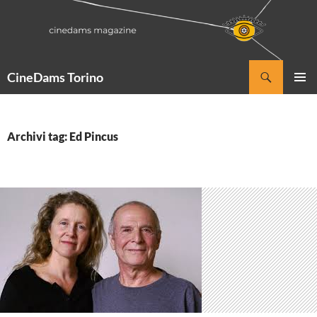
Vai
al
contenuto
Cerca
CineDams Torino
MENU
PRINCI
Archivi tag: Ed Pincus