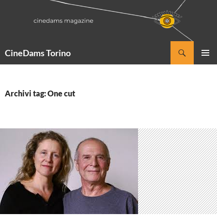
Vai
al
contenuto
Cerca
CineDams Torino
MENU
PRINCI
Archivi tag: One cut