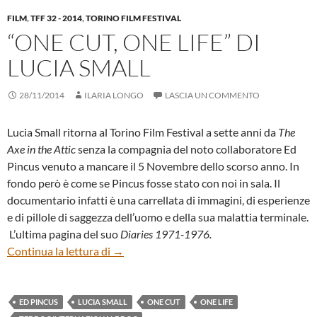
FILM
,
TFF 32 - 2014
,
TORINO FILM FESTIVAL
“ONE CUT, ONE LIFE” DI
LUCIA SMALL
28/11/2014
ILARIA LONGO
LASCIA UN COMMENTO
Lucia Small ritorna al Torino Film Festival a sette anni da
The
Axe in the Attic
senza la compagnia del noto collaboratore Ed
Pincus venuto a mancare il 5 Novembre dello scorso anno. In
fondo però è come se Pincus fosse stato con noi in sala. Il
documentario infatti è una carrellata di immagini, di esperienze
e di pillole di saggezza dell’uomo e della sua malattia terminale.
L’ultima pagina del suo
Diaries 1971-1976.
“One Cut, One Life” di Lucia Small
Continua la lettura di
→
ED PINCUS
LUCIA SMALL
ONE CUT
ONE LIFE