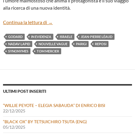
l’umore malmostoso che anima il protagonista e il suo viaggio
alla ricerca di una nuova identità.
“SYNONYMES” DI NADAV LAPID
Continua la lettura di
→
GODARD
IN EVIDENZA
ISRAELE
JEAN-PIERRE LÉAUD
NADAV LAPID
NOUVELLE VAGUE
PARIGI
REPOSI
SYNONYMES
TOM MERCIER
ULTIMI POST INSERITI
“WILLIE PEYOTE – ELEGIA SABAUDA” DI ENRICO BISI
22/12/2025
“BLACK OX” BY TETSUICHIRO TSUTA (ENG)
05/12/2025