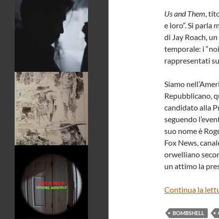
Us and Them
, ti
e loro”. Si parl
di Jay Roach, un
temporale: i “noi
rappresentati s
Siamo nell’Ameri
Repubblicano, q
candidato alla P
seguendo l’evento
suo nome è Roger
Fox News, canale
orwelliano secon
un attimo la pres
Continua la lett
BOMBSHELL