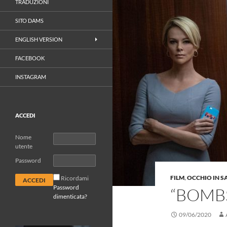
TRADUZIONI
SITO DAMS
ENGLISH VERSION
FACEBOOK
INSTAGRAM
ACCEDI
Nome
utente
Password
FILM
,
OCCHIO IN S
Ricordami
Password
“BOMBS
dimenticata?
09/06/2020