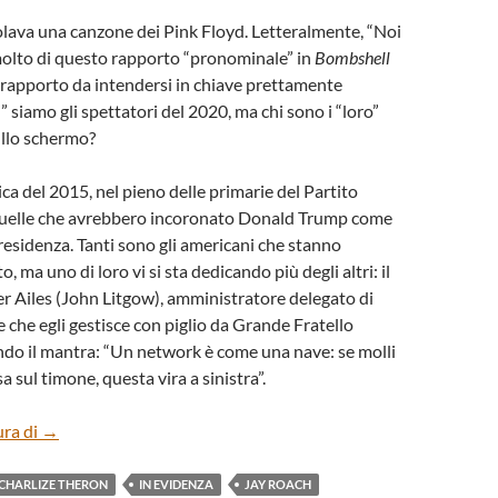
tolava una canzone dei Pink Floyd. Letteralmente, “Noi
a molto di questo rapporto “pronominale” in
Bombshell
 rapporto da intendersi in chiave prettamente
” siamo gli spettatori del 2020, ma chi sono i “loro”
ullo schermo?
ca del 2015, nel pieno delle primarie del Partito
uelle che avrebbero incoronato Donald Trump come
residenza. Tanti sono gli americani che stanno
, ma uno di loro vi si sta dedicando più degli altri: il
 Ailes (John Litgow), amministratore delegato di
 che egli gestisce con piglio da Grande Fratello
do il mantra: “Un network è come una nave: se molli
a sul timone, questa vira a sinistra”.
“BOMBSHELL” DI JAY ROACH
ura di
→
CHARLIZE THERON
IN EVIDENZA
JAY ROACH