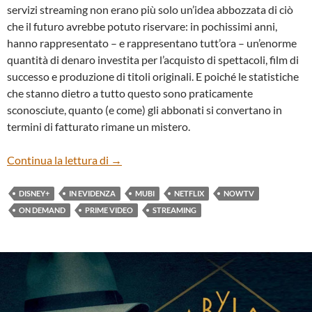
servizi streaming non erano più solo un’idea abbozzata di ciò
che il futuro avrebbe potuto riservare: in pochissimi anni,
hanno rappresentato – e rappresentano tutt’ora – un’enorme
quantità di denaro investita per l’acquisto di spettacoli, film di
successo e produzione di titoli originali. E poiché le statistiche
che stanno dietro a tutto questo sono praticamente
sconosciute, quanto (e come) gli abbonati si convertano in
termini di fatturato rimane un mistero.
TUTTO QUELLO CHE AVRESTE VOLUTO 
Continua la lettura di
→
DISNEY+
IN EVIDENZA
MUBI
NETFLIX
NOWTV
ON DEMAND
PRIME VIDEO
STREAMING