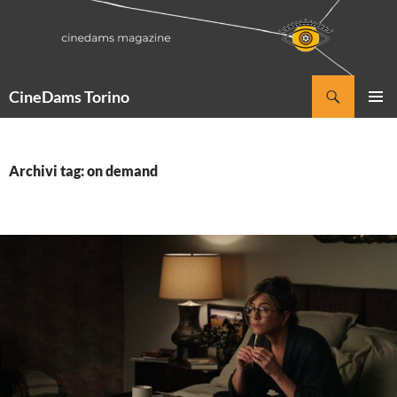
Vai
al
contenuto
Cerca
CineDams Torino
MENU
PRINCI
Archivi tag: on demand