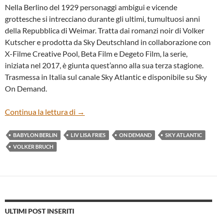
Nella Berlino del 1929 personaggi ambigui e vicende
grottesche si intrecciano durante gli ultimi, tumultuosi anni
della Repubblica di Weimar. Tratta dai romanzi noir di Volker
Kutscher e prodotta da Sky Deutschland in collaborazione con
X-Filme Creative Pool, Beta Film e Degeto Film, la serie,
iniziata nel 2017, è giunta quest’anno alla sua terza stagione.
Trasmessa in Italia sul canale Sky Atlantic e disponibile su Sky
On Demand.
“BABYLON BERLIN” (SERIE TV) DI AC
Continua la lettura di
→
BABYLON BERLIN
LIV LISA FRIES
ON DEMAND
SKY ATLANTIC
VOLKER BRUCH
ULTIMI POST INSERITI