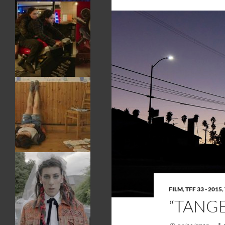
FILM
,
TFF 33 - 2015
,
“TANGE