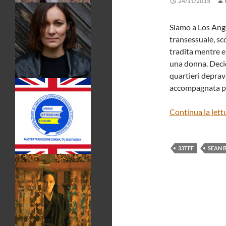
24/11/2015
Siamo a Los Angel
transessuale, sc
tradita mentre er
una donna.
Decid
quartieri deprava
accompagnata pe
Continua la lett
33TFF
SEAN 