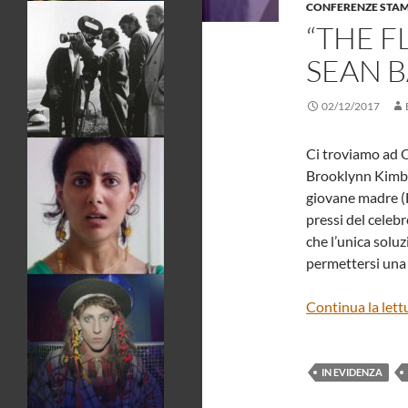
CONFERENZE STA
“THE F
SEAN 
02/12/2017
Ci troviamo ad 
Brooklynn Kimber
giovane madre (B
pressi del celeb
che l’unica solu
permettersi una
Continua la lett
IN EVIDENZA