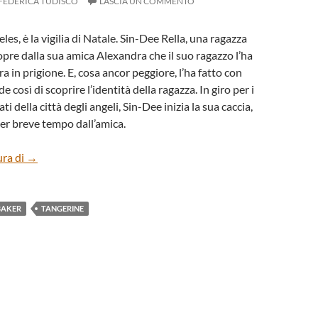
FEDERICA TUDISCO
LASCIA UN COMMENTO
es, è la vigilia di Natale. Sin-Dee Rella, una ragazza
opre dalla sua amica Alexandra che il suo ragazzo l’ha
a in prigione. E, cosa ancor peggiore, l’ha fatto con
e così di scoprire l’identità della ragazza. In giro per i
ti della città degli angeli, Sin-Dee inizia la sua caccia,
r breve tempo dall’amica.
“Tangerine” di Sean Baker
ura di
→
BAKER
TANGERINE