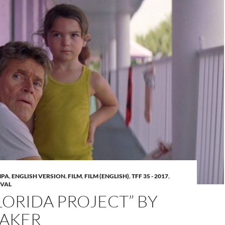
MPA
,
ENGLISH VERSION
,
FILM
,
FILM (ENGLISH)
,
TFF 35 - 2017
,
IVAL
LORIDA PROJECT” BY
BAKER