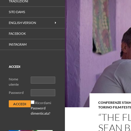
TRADUZIONI
SITO DAMS
ENGLISH VERSION
FACEBOOK
INSTAGRAM
ACCEDI
Nome
utente
Password
CONFERENZE STA
Ricordami
TORINO FILM FEST
Password
dimenticata?
“THE F
SEAN 