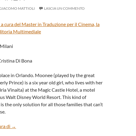
GIACOMO MATTIOLI
LASCIA UN COMMENTO
 a cura del
Master in Traduzione per il Cinema, la
Editoria Multimediale
 Milani
Cristina Di Bona
place in Orlando. Moonee (played by the great
y Prince) is a six year old girl, who lives with her
ia Vinaita) at the Magic Castle Hotel, a motel
us Walt Disney World Resort. This kind of
 the only solution for all those families that can’t
se.
“The Florida Project” by Sean Baker
ura di
→