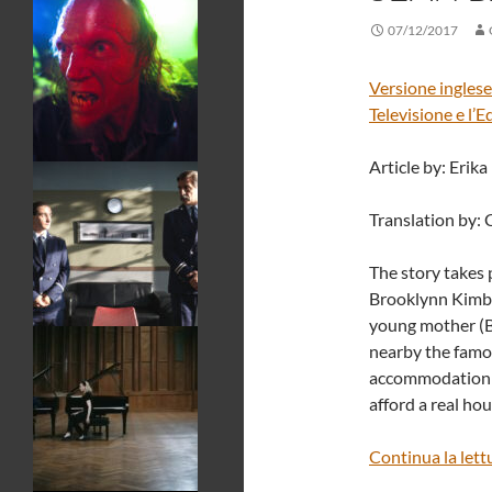
07/12/2017
Versione inglese
Televisione e l’
Article by: Erika
Translation by: 
The story takes 
Brooklynn Kimberl
young mother (Br
nearby the famo
accommodation is
afford a real hou
Continua la lett